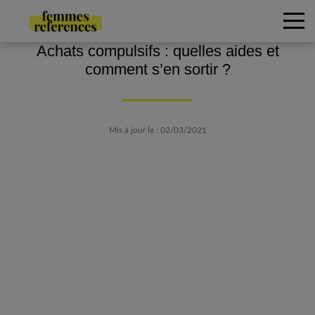
Achats compulsifs : quelles aides et
comment s’en sortir ?
Mis à jour le : 02/03/2021