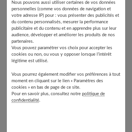
Nous pouvons aussi utiliser certaines de vos données
personnelles (comme vos données de navigation et
votre adresse IP) pour : vous présenter des publicités et
Des associations pour vous aider
du contenu personnalisés, mesurer la performance
publicitaire et du contenu et en apprendre plus sur leur
audience, développer et améliorer les produits de nos
Elisa est membre des "
Débiteurs Anonymes
",
une
partenaires.
association qui aide les personnes atteintes par le
Vous pouvez paramétrer vos choix pour accepter les
syndrome des achats compulsifs
. «
J'ai toujours eu du
cookies ou non, ou vous y opposer lorsque l’intérêt
légitime est utilisé.
mal avec l'argent,
avoue-t-elle
. Dans mon enfance, c'était
une source de conflit entre mes parents et je ne voulais pas
Vous pourrez également modifier vos préférences à tout
en entendre parler
. »
moment en cliquant sur le lien « Paramètres des
cookies » en bas de page de ce site.
Devenue adulte, elle a commencé à dépenser l'argent
Pour en savoir plus, consultez notre
politique de
confidentialité
.
qu'elle n'avait pas encore gagné dans de multiples
achats ; vêtements de luxe, chaussures et sacs.
Toutes sortes de choses qu'elle stockait dans ses
armoires. «
Sur le moment, j'avais l'impression d'exister.