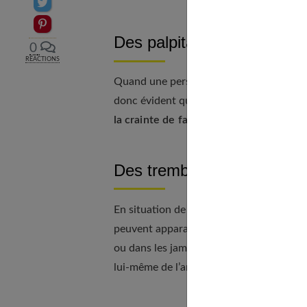
Partager sur Twitter
Epingler sur Pinterest
Des palpitations
0
RÉACTIONS
Quand une personne se retrouve dans un
donc évident qu’une personne confrontée
la crainte de faire une crise d’angoisse
Des tremblements
En situation de crise, l'agoraphobe peut
peuvent apparaître de façon anarchique d
ou dans les jambes, par exemple.
Ces tre
lui-même de l’anxiété.