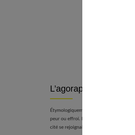
Comment e
Agoraphob
La th
L’hypn
Les tr
Les m
À déc
L’agoraphobie : qu’est
Étymologiquement, la base du mot « agora
peur ou effroi. D’ailleurs, durant l’Antiq
cité se rejoignaient pour faire leurs éc