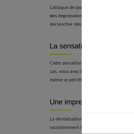
L’attaque de panique se traduit par une
des impressions d’évanouissement ou 
déclencher dès que l’individu se retrou
La sensation que ses jamb
Cette sensation, provoquée par l’agorap
cas, vous avez
l’impression d’avoir les 
même se pétrifier et vous laisser dans l’
Une impression d’irréalité
La déréalisation consiste à avoir la sens
soudainement
l’impression que vous ê