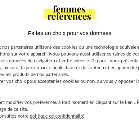
z tout ce que vous devez savoir sur l’agoraphobie.
ntents
Faites un choix pour vos données
bie : qu’est-ce que c’est ?
 nos partenaires utilisons des cookies ou une technologie équivalen
t les symptômes de l’agoraphobie ?
tions sur votre appareil. Nous pouvons aussi utiliser certaines de v
ausées ou des vomissements
os données de navigation et votre adresse IP) pour : vous présenter
alpitations
, mesurer la performance publicitaire et du contenu et en apprendre p
er les produits de nos partenaires.
remblements
r vos choix pour accepter les cookies ou non, ou vous y opposer lor
sation d’étouffer
ouleurs thoraciques ou abdominales
t modifier vos préférences à tout moment en cliquant sur le lien « 
ttaque de panique
ge de ce site.
nsation que ses jambes flageolent
consultez notre
politique de confidentialité
.
pression d’irréalité
nt les causes de l’agoraphobie ?