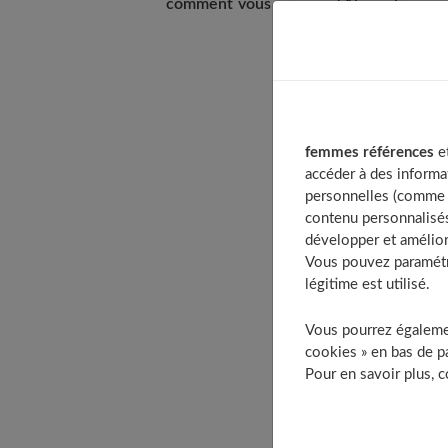
comment vous soigner ? Alors, découvre
Table of Co
L’agorapho
femmes références
et
Quels son
accéder à des informa
Des n
personnelles (comme v
Des p
contenu personnalisés
développer et amélior
Des t
Vous pouvez paramétre
La sen
légitime est utilisé.
Les d
Vous pourrez égalemen
Une a
cookies » en bas de pa
La se
Pour en savoir plus, 
Une im
Quelles so