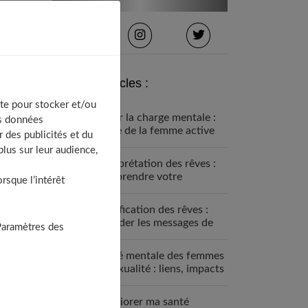
Derniers articles :
te pour stocker et/ou
Gérer la charge mentale :
os données
guide de la femme active
 des publicités et du
lus sur leur audience,
Interprétation des rêves :
comprendre votre
sque l’intérêt
inconscient
Signification des rêves :
décoder les messages de
Paramètres des
votre inconscient
Santé mentale des femmes
et sexualité : liens, impacts
et solutions
Améliorer ma santé