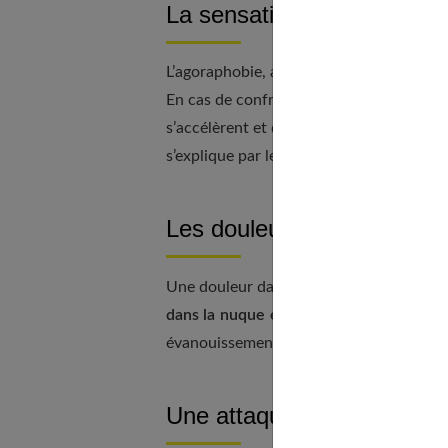
La sensation d’étouffer
L’agoraphobie, au même titre que les aut
En cas de confrontation à une situation
s’accélèrent et donnent l’impression que l
s’explique par le fait que
le corps cherch
Les douleurs thoraciques 
Une douleur dans le thorax se traduit pa
dans la nuque et d’un essoufflement.
Ce
évanouissement.
Une attaque de panique