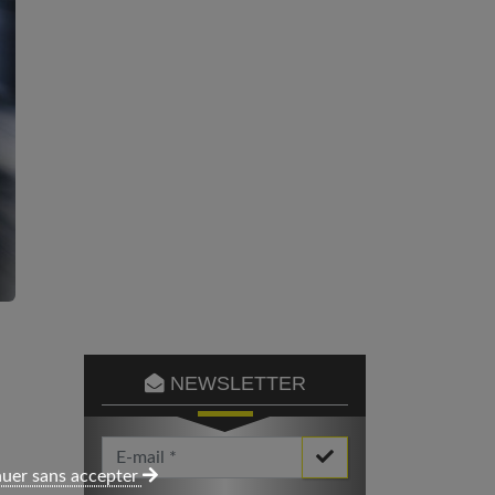
NEWSLETTER
Votre Email *
uer sans accepter