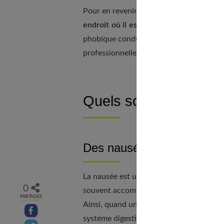
Pour en revenir à l’agoraphobie, ce term
endroit où il est difficile de s’échapper
phobique conduit à la mise en place de st
professionnelle de la personne qui en so
Quels sont les sympt
Des nausées ou des vomi
La nausée est un symptôme récurrent dan
0
souvent accompagnées
d’un sentiment 
PARTAGES
Ainsi, quand une personne agoraphobe se
Partager sur facebook
système digestif.