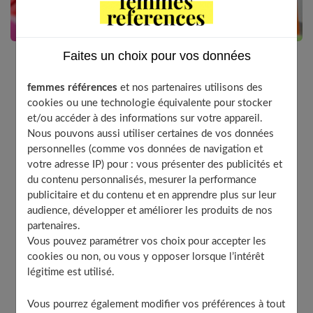
Faites un choix pour vos données
Stress, blues hivernal. Pour compenser un mal-être,
femmes références
et nos partenaires utilisons des
vous chassez vos idées grises en dévalisant les
cookies ou une technologie équivalente pour stocker
boutiques. Mais qu’est-ce que cela signifie ?
et/ou accéder à des informations sur votre appareil.
Nous pouvons aussi utiliser certaines de vos données
personnelles (comme vos données de navigation et
votre adresse IP) pour : vous présenter des publicités et
Table of Contents
du contenu personnalisés, mesurer la performance
publicitaire et du contenu et en apprendre plus sur leur
Quand l’achat répond à un mal-être passager
audience, développer et améliorer les produits de nos
Accro du shopping ou acheteur compulsif ?
partenaires.
Vous pouvez paramétrer vos choix pour accepter les
Savoir reconnaître sa souffrance et admettre le fait
d’être soignée
cookies ou non, ou vous y opposer lorsque l’intérêt
légitime est utilisé.
Les achats compulsifs : un jeu dangereux
À découvrir aussi
Vous pourrez également modifier vos préférences à tout