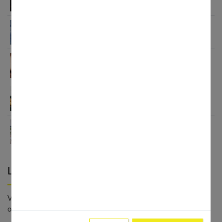
inconscient
Signification des rêves : décoder les messages de
votre inconscient
Santé mentale des femmes et sexualité : liens,
impacts et solutions
Améliorer ma santé mentale : guide complet 2025
Trouver un bon thérapeute : le guide complet
2025
Laisser un commentaire
Votre adresse e-mail ne sera pas publiée. - * Champs
obligatoires