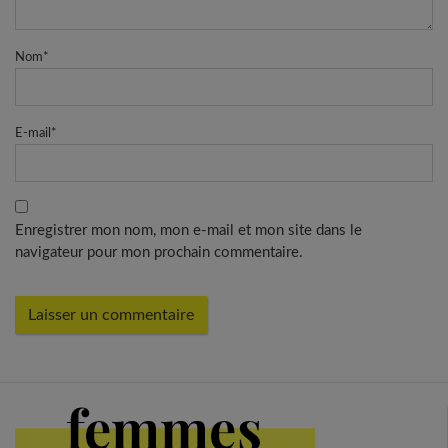
Nom
*
E-mail
*
Enregistrer mon nom, mon e-mail et mon site dans le
navigateur pour mon prochain commentaire.