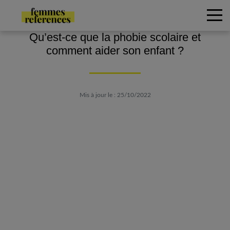
Qu’est-ce que la phobie scolaire et
comment aider son enfant ?
Mis à jour le : 25/10/2022