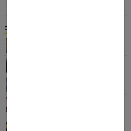
Derniers articles :
Gérer la charge mentale : guide de la femme
active
Interprétation des rêves : comprendre votre
inconscient
Signification des rêves : décoder les messages de
votre inconscient
Santé mentale des femmes et sexualité : liens,
impacts et solutions
Améliorer ma santé mentale : guide complet 2025