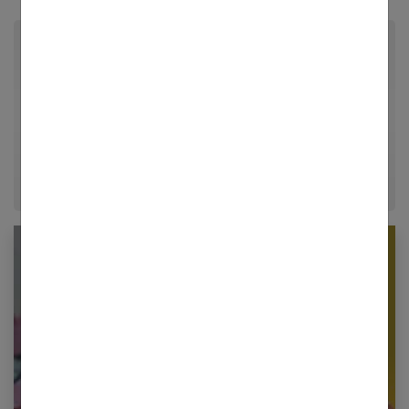
Par Le monde de Justine
Bienvenue sur mes articles de blog ! Objectifs : vous
partager un peu de mon expérience et beaucoup de
mes passions ! Merci à
Femmes références
de
m'accorder une petite place sur leur site !
Newsletter femmes références
Restez informé en vous inscrivant à notre
newsletter
E-mail