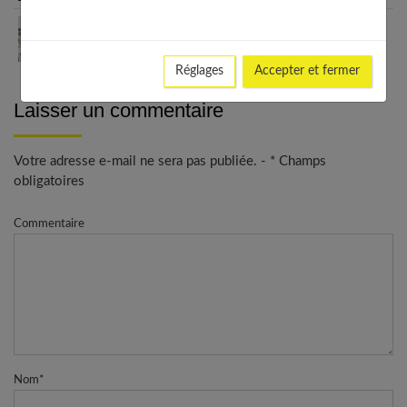
Trouver un bon thérapeute : le guide complet
2025
Réglages
Accepter et fermer
Laisser un commentaire
Votre adresse e-mail ne sera pas publiée. - * Champs
obligatoires
Commentaire
Nom
*