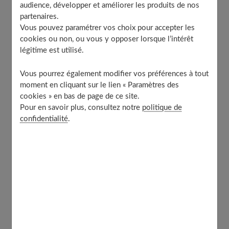
audience, développer et améliorer les produits de nos
Rêver de faire caca
partenaires.
Rêver de voir quelqu’un faire caca
Vous pouvez paramétrer vos choix pour accepter les
cookies ou non, ou vous y opposer lorsque l’intérêt
Rêver de faire caca en public
légitime est utilisé.
Rêver de faire caca dans un lit
Rêver de caca d’animaux
Vous pourrez également modifier vos préférences à tout
À découvrir aussi
moment en cliquant sur le lien « Paramètres des
cookies » en bas de page de ce site.
Pour en savoir plus, consultez notre
politique de
confidentialité
.
Que signifie rêver de caca ou de
déjections ?
Les
rêves de matières fécales
sont souvent liés à des
préoccupations d'ordre vital et économique. La
libération de déjections et leur contexte permet
d'analyser le message derrière le rêve. Le caca
représente parfois l'argent et notre situation financière.