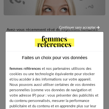
Continuer sans accepter
Avez-vous récemment rêvé de déjections humaines
ou animales ? Bien que peu ragoûtant, c’est un rêve
qui peut avoir des significations positives. Les
matières fécales humaines ou animales sont des
éléments naturels et quotidiens. Depuis notre
Faites un choix pour vos données
enfance jusqu’à ce jour, nous apprenons à contrôler
notre transit. Que signifie la vue ou l’action liée à ces
femmes références
et nos partenaires utilisons des
excréments dans votre rêve ? Que symbolise le caca
cookies ou une technologie équivalente pour stocker
pour le rêveur ?
et/ou accéder à des informations sur votre appareil.
Nous pouvons aussi utiliser certaines de vos données
personnelles (comme vos données de navigation et
votre adresse IP) pour : vous présenter des publicités et
Table of Contents
du contenu personnalisés, mesurer la performance
publicitaire et du contenu et en apprendre plus sur leur
Que signifie rêver de caca ou de déjections ?