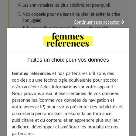
Les anniversaires les plus célébrés (et pourquoi)
Nos conseils pour ne jamais oublier (et éviter la crise
conjugale)
Continuer sans accepter
Les outils qui sauvent des vies (de couple)
L’art de la planification sans stress
SOS j’ai oublié : le plan de sauvetage
Faites un choix pour vos données
Les anniversaires de mariage, c’est quoi
femmes références
et nos partenaires utilisons des
exactement ?
cookies ou une technologie équivalente pour stocker
et/ou accéder à des informations sur votre appareil.
Nous pouvons aussi utiliser certaines de vos données
personnelles (comme vos données de navigation et
votre adresse IP) pour : vous présenter des publicités et
du contenu personnalisés, mesurer la performance
publicitaire et du contenu et en apprendre plus sur leur
audience, développer et améliorer les produits de nos
partenaires.