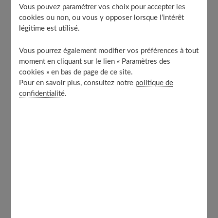
Vous pouvez paramétrer vos choix pour accepter les
cookies ou non, ou vous y opposer lorsque l’intérêt
légitime est utilisé.
Vous pourrez également modifier vos préférences à tout
moment en cliquant sur le lien « Paramètres des
cookies » en bas de page de ce site.
Photo by Hoi An and Da Nang Photographer on
Pour en savoir plus, consultez notre
politique de
confidentialité
.
Unsplash
Entre nous, tu t'es déjà demandé pourquoi on fait tout
un plat de ces fameux anniversaires de mariage ?
Franchement, c'est bien plus qu'une simple excuse pour
sortir le
champagne
!
Les
anniversaires de mariage
marquent chaque année
écoulée depuis le jour J. Contrairement à l'anniversaire
de naissance qui célèbre une personne, ici on fête le