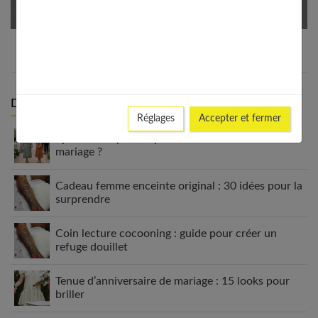
Derniers articles :
Réglages
Accepter et fermer
Quelle robe porter quand on est invitée à un
mariage ?
Cadeau femme enceinte original : 30 idées pour la
surprendre
Coin lecture cocooning : guide pour créer un
refuge douillet
Tenue d’anniversaire de mariage : 15 looks pour
briller