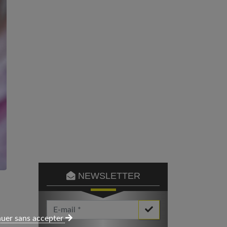
NEWSLETTER
Votre Email *
uer sans accepter