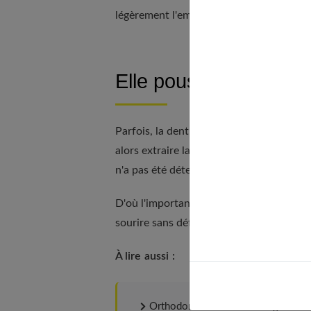
légèrement l'emplacement des dents d'ad
Elle pousse à l’horizo
Parfois, la dent lactéale ne tombe pas car 
alors extraire la dent de lait et repositi
n'a pas été détecté suffisamment tôt, i
D'où l'importance d'emmener régulièremen
sourire sans défaut.
À lire aussi :
Orthodontie : Dents mal alignées ou