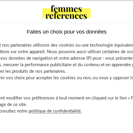
6 ans. Elles tombent en plusieurs phases. C'est à ce moment que
e bonheur des enfants !
la mâchoire inférieure. En même temps, apparaissent les molaires
Faites un choix pour vos données
e, passe souvent inaperçue).
 nos partenaires utilisons des cookies ou une technologie équivalen
 mâchoire inférieure, et des incisives centrales de la mâchoire
tions sur votre appareil. Nous pouvons aussi utiliser certaines de v
os données de navigation et votre adresse IP) pour : vous présenter
, mesurer la performance publicitaire et du contenu et en apprendre p
a mâchoire supérieure.
er les produits de nos partenaires.
r vos choix pour accepter les cookies ou non, ou vous y opposer lor
les canines inférieures et les premières molaires de lait tombent.
x prémolaires (au nombre de quatre).
t modifier vos préférences à tout moment en cliquant sur le lien « 
ge de ce site.
uxièmes molaires de lait. Elles laissent place aux prémolaires.
consultez notre
politique de confidentialité
.
lait à tomber. Les deuxièmes et troisièmes molaires (dents de
 et vers 17 ans. Ces âges sont donnés à titre indicatif. Il peut