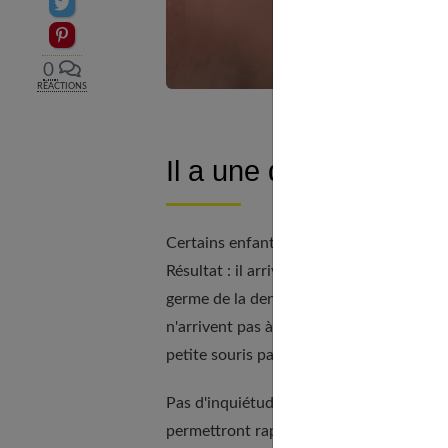
Partager sur Twitter
Epingler sur Pinterest
0
RÉACTIONS
Il a une double dentiti
Certains enfants craignent de faire boug
Résultat : il arrive qu'au niveau des incis
germe de la dent définitive s'étant déplacé
n'arrivent pas à l'ôter, le dentiste l'extr
petite souris passe plus tôt que prévu...
Pas d'inquiétude pour cette dent d'adulte
permettront rapidement de reprendre sa 