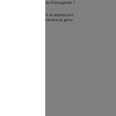
nounou Kinougarde ?
Enfant et adolescent :
comprendre et gérer
l’opposition