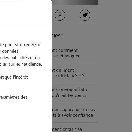
Derniers articles :
te pour stocker et/ou
Enfant : comment
os données
détecter et soigner
 des publicités et du
l’asthme ?
lus sur leur audience,
Enfant qui ment :
comprendre la vérité
sque l’intérêt
derrière leurs mensonges
Enfant : comment faire
pour qu’il ait les dents
Paramètres des
bien alignées ?
Comment apprendre à ses
enfants à avoir confiance
en eux ?
Comment choisir sa