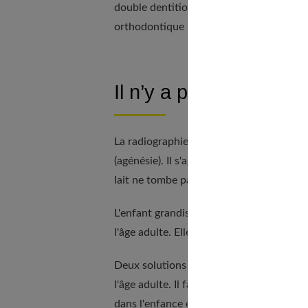
double dentition. Toutefois, cela s'avère 
orthodontique peut être nécessaire.
Il n’y a pas de dent déf
La radiographie panoramique révèle parfo
(agénésie). Il s'agit souvent d'une incis
lait ne tombe pas.
L'enfant grandissant, cette dernière ne 
l'âge adulte. Elle risque, à terme, de tom
Deux solutions sont envisageables. On peu
l'âge adulte. Il faudra alors combler le t
dans l'enfance et combler petit à petit l