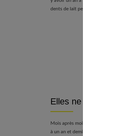
y avoir un an à un an et demi de décalage
dents de lait peuvent tomber dès l'âge d
Tab
Elles ne bougent pas 
Mois après mois, rien ne se passe. Les de
à un an et demi de retard sur l'âge de per