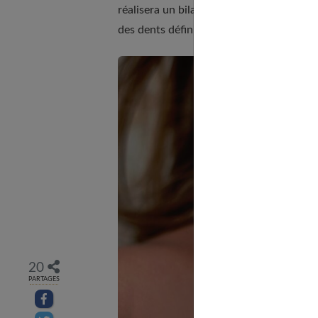
réalisera un bilan complet (clinique et ra
des dents définitives. Et de rassurer les 
20
PARTAGES
Partager sur facebook