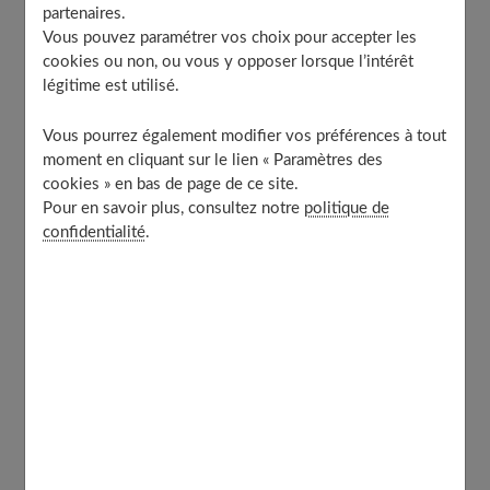
Aménager un coin lecture cocooning :
partenaires.
votre guide pratique pour créer un refuge
Vous pouvez paramétrer vos choix pour accepter les
cookies ou non, ou vous y opposer lorsque l’intérêt
douillet
légitime est utilisé.
Vous pourrez également modifier vos préférences à tout
Introduction : Qu’est-ce qu’un coin
moment en cliquant sur le lien « Paramètres des
lecture cocooning pour l’explorateur ?
cookies » en bas de page de ce site.
Pour en savoir plus, consultez notre
politique de
confidentialité
.
J'ai longtemps pensé qu'il fallait une pièce entière pour
se créer un vrai espace lecture. Vous savez, le genre de
bibliothèque qu'on voit dans les films avec des murs
couverts de livres du sol au plafond. Et puis j'ai compris
quelque chose de simple : un
coin lecture cocooning
,
c'est avant tout un endroit où vous vous sentez bien.
Point.