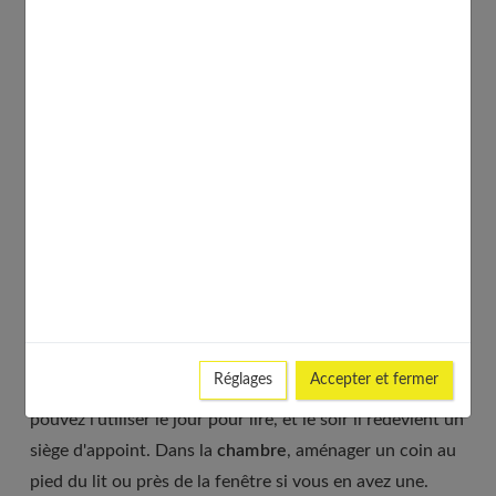
un stylo si vous aimez prendre des notes.
ANGLE UNIQUE 2 : Le coin lecture
nomade, votre cocon s’adapte à vos
envies
Parce que non, vous n'avez pas forcément besoin d'une
installation fixe et définitive.
Adapter votre coin lecture à différents espaces
Dans le
salon
, un fauteuil confortable près de la fenêtre
Réglages
Accepter et fermer
avec une petite table, c'est déjà un coin lecture. Vous
pouvez l'utiliser le jour pour lire, et le soir il redevient un
siège d'appoint. Dans la
chambre
, aménager un coin au
pied du lit ou près de la fenêtre si vous en avez une.