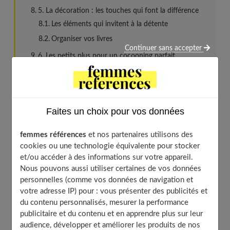
5. La décoration : les touches qui font la différence
Les éléments qui invitent à la détente
Organiser vos livres
Continuer sans accepter
6. Les petits plus pour un cocooning parfait
La musique : votre bande-son d’évasion
Les boissons et encas : le réconfort à portée de
main
Les accessoires indispensables
Faites un choix pour vos données
ANGLE UNIQUE 2 : Le coin lecture nomade, votre
femmes références
et nos partenaires utilisons des
cocon s’adapte à vos envies
cookies ou une technologie équivalente pour stocker
Adapter votre coin lecture à différents espaces
et/ou accéder à des informations sur votre appareil.
La modularité : votre meilleur atout
Nous pouvons aussi utiliser certaines de vos données
personnelles (comme vos données de navigation et
Conclusion : Votre coin lecture, votre port d’attache
votre adresse IP) pour : vous présenter des publicités et
personnel
du contenu personnalisés, mesurer la performance
publicitaire et du contenu et en apprendre plus sur leur
audience, développer et améliorer les produits de nos