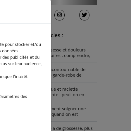
Derniers articles :
te pour stocker et/ou
Grossesse et douleurs
os données
lombaires : comprendre,
 des publicités et du
prévenir et soulager
lus sur leur audience,
Un incontournable de
votre garde-robe de
sque l’intérêt
grossesse : la robe bohème
Fondue et raclette
enceinte : peut-on en
Paramètres des
manger ?
Comment soigner une
MST quand on est
enceinte ?
Le bola de grossesse, plus