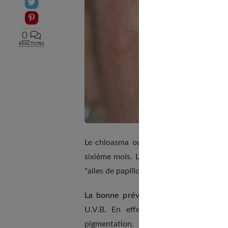
Partager sur Twitter
Epingler sur Pinterest
0
RÉACTIONS
Le chloasma ou
mélasma
, de son nom s
sixième mois. Les œstrogènes stimulent
"ailes de papillon" apparaissent sur le fro
La bonne prévention
. Un seul remède 
U.V.B. En effet, ce sont les rayon
pigmentation.