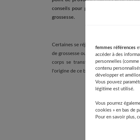
conseils pour prendre soin de votre p
grossesse.
Certaines se réjouissent d'un teint écla
femmes références
et
de grossesse ou encore de la sécheresse e
accéder à des informa
personnelles (comme v
corps se transforme de façon unique,
contenu personnalisés
l'origine de ce bouleversement.
développer et amélior
Vous pouvez paramétre
légitime est utilisé.
Table
Vous pourrez égalemen
Ac
cookies » en bas de pa
M
Pour en savoir plus, 
R
S
Qu