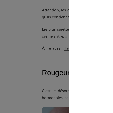
Attention, les compléments alimentaires
qu'ils contiennent est un dérivé de la vi
Les plus sujettes aux taches complétero
crème anti-pigmentaire.
À lire aussi :
Taches brunes au soleil : c
Rougeurs incontourna
C'est le désordre cutané le plus fréq
hormonales, se dilatent.