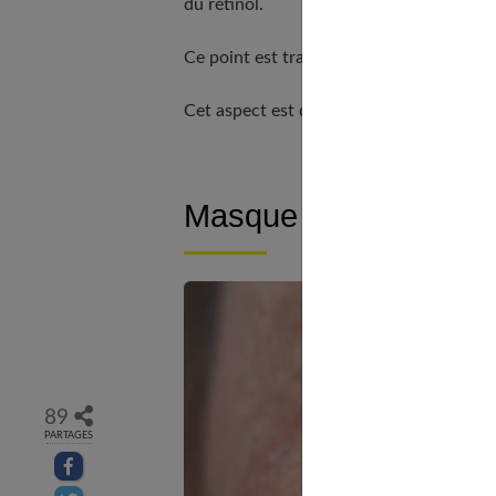
du rétinol.
Ce point est traité en profondeur dans
M
Cet aspect est détaillé dans notre article
Masque de grossesse 
89
PARTAGES
Partager sur facebook