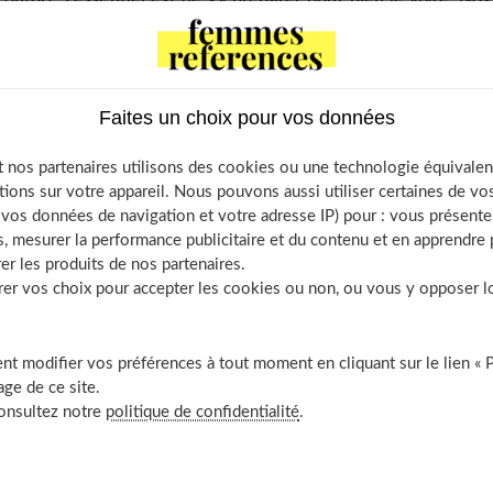
eau et plus particulièrement de votre visage au cours de la
Faites un choix pour vos données
tant tandis que d'autres déplorent un retour de l’acné, un masque
 nos partenaires utilisons des cookies ou une technologie équivalen
t de la couperose. Oui, la grossesse est une vraie révolution. Le
tions sur votre appareil. Nous pouvons aussi utiliser certaines de v
os données de navigation et votre adresse IP) pour : vous présenter
 et ce pendant neuf mois. Les variations hormonales sont à
, mesurer la performance publicitaire et du contenu et en apprendre p
er les produits de nos partenaires.
r vos choix pour accepter les cookies ou non, ou vous y opposer lor
 of Contents
t modifier vos préférences à tout moment en cliquant sur le lien « 
né : c’est tout ou rien !
ge de ce site.
asque de grossesse : on anticipe
consultez notre
politique de confidentialité
.
ougeurs incontournables ?
écheresse : un phénomène naturel
els sont les interdits ?