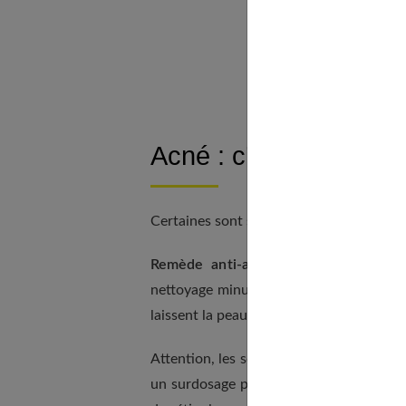
Vo
Acné : c’est tout ou ri
Certaines sont sujettes à des poussées 
Remède anti-acné
? Difficile de pré
nettoyage minutieux matin et soir avec 
laissent la peau propre et nette.
Attention, les soins à base de vitamine 
un surdosage pouvant entraîner des mal