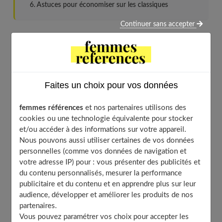
Astuces pour économiser sur les classiques
Continuer sans accepter
Pourquoi célébrer son anniversaire de
mariage sans se ruiner ?
Faites un choix pour vos données
femmes références
et nos partenaires utilisons des
cookies ou une technologie équivalente pour stocker
et/ou accéder à des informations sur votre appareil.
Nous pouvons aussi utiliser certaines de vos données
personnelles (comme vos données de navigation et
votre adresse IP) pour : vous présenter des publicités et
du contenu personnalisés, mesurer la performance
publicitaire et du contenu et en apprendre plus sur leur
audience, développer et améliorer les produits de nos
partenaires.
Photo by Vitaly Gariev on Unsplash
Vous pouvez paramétrer vos choix pour accepter les