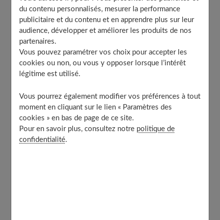
du contenu personnalisés, mesurer la performance
Table of Contents
publicitaire et du contenu et en apprendre plus sur leur
1. CODENAMES
audience, développer et améliorer les produits de nos
partenaires.
2. LA BONNE PAYE
Vous pouvez paramétrer vos choix pour accepter les
3. CATAN
cookies ou non, ou vous y opposer lorsque l’intérêt
4. MASTERMIND
légitime est utilisé.
5. RISK
Vous pourrez également modifier vos préférences à tout
6.TIME BOMB
moment en cliquant sur le lien « Paramètres des
7. MITO
cookies » en bas de page de ce site.
8. LE SABOTEUR
Pour en savoir plus, consultez notre
politique de
confidentialité
.
9. UNLOCK !
10. OBSCURIO
1. CODENAMES