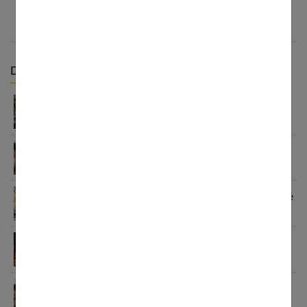
Derniers articles :
Enfant et adolescent : comprendre et gérer
l’opposition
100 coupes de cheveux stylées pour adolescents !
Ado : comment lui aménager une chambre de rêve
?
Quels bonbons pour un anniversaire d’ado ?
Cours particuliers : quelles sont les matières à
renforcer ?