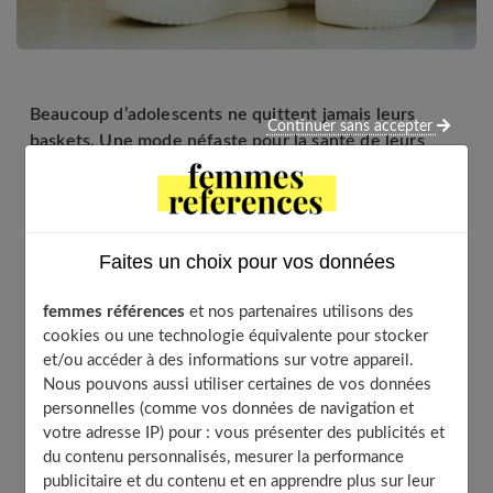
Beaucoup d’adolescents ne quittent jamais leurs
Continuer sans accepter
baskets. Une mode néfaste pour la santé de leurs
pieds et de certaines articulations. Nos conseils pour
limiter les problèmes.
Faites un choix pour vos données
Table of Contents
femmes références
et nos partenaires utilisons des
Chaque basket, ciblé pour un sport précis
cookies ou une technologie équivalente pour stocker
et/ou accéder à des informations sur votre appareil.
Quand leurs pieds souffrent
Nous pouvons aussi utiliser certaines de vos données
Attention aux articulations
personnelles (comme vos données de navigation et
Des baskets réservées pour le sport
votre adresse IP) pour : vous présenter des publicités et
du contenu personnalisés, mesurer la performance
publicitaire et du contenu et en apprendre plus sur leur