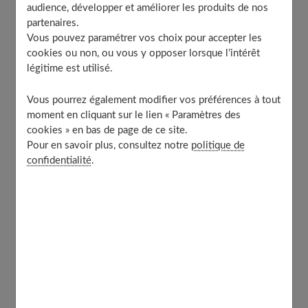
audience, développer et améliorer les produits de nos
Chaque basket, ciblé pour un sport
partenaires.
précis
Vous pouvez paramétrer vos choix pour accepter les
cookies ou non, ou vous y opposer lorsque l’intérêt
légitime est utilisé.
Aujourd'hui, filles et garçons ont totalement détourné
les chaussures de sport de leur but. Ils les portent pour
Vous pourrez également modifier vos préférences à tout
aller en cours, en boite, etc. «
Même lors des réunions de
moment en cliquant sur le lien « Paramètres des
cookies » en bas de page de ce site.
famille, je n'arrive pas à faire porter à Christophe des
Pour en savoir plus, consultez notre
politique de
chaussures de ville
», déplore Marie-Hélène, sa mère.
confidentialité
.
Pourtant, elles ne sont pas faites pour ça.
Chaque
marque, chaque modèle est de plus en plus ciblé pour
un sport précis. Des exemples : la basket, adaptée au
sport du même nom, est conçue pour amortir les chocs
au niveau des capitons et de l'avant-pied, car le joueur
est sans cesse en rotation. En porter quotidiennement
ne permet pas au tissu cutané du pied de se développer,