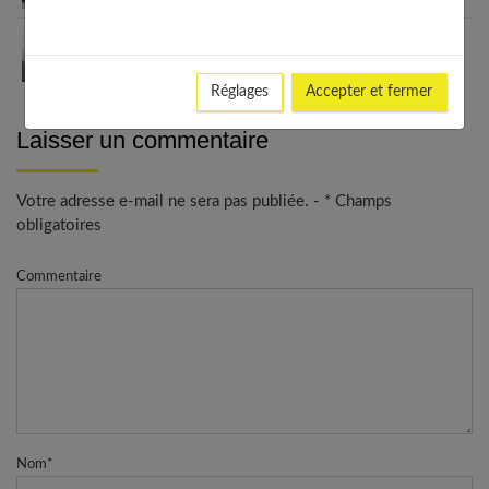
Ado timide : les chemins de la confiance en soi
Réglages
Accepter et fermer
Laisser un commentaire
Votre adresse e-mail ne sera pas publiée. - * Champs
obligatoires
Commentaire
Nom
*