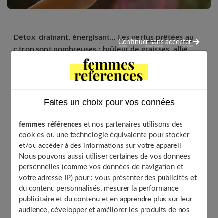
Détox, drainant, énergisant… Les
vertus prêtées au
Continuer sans accepter
citron
sont nombreuses : brûleur de graisses, allié
d’une bonne digestion, sa réputation n’est plus à faire.
Le citron pour maigrir : est-ce vraiment efficace ?
Faites un choix pour vos données
Table of Contents
femmes références
et nos partenaires utilisons des
Les vertus du citron pour maigrir
cookies ou une technologie équivalente pour stocker
et/ou accéder à des informations sur votre appareil.
Comment consommer du citron pour maigrir ?
Nous pouvons aussi utiliser certaines de vos données
Une détox de 24h
personnelles (comme vos données de navigation et
Boire de l’eau citronnée le matin
votre adresse IP) pour : vous présenter des publicités et
Arroser ses plats avec du citron
du contenu personnalisés, mesurer la performance
publicitaire et du contenu et en apprendre plus sur leur
Une cure de citron deux fois par an
audience, développer et améliorer les produits de nos
Le jus de citron avant chaque repas