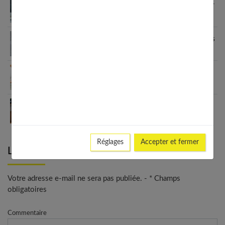
Cure détox 2 semaines : programme complet pour
s’alléger
Régime à 40 ans : programme pour perdre les kilos
en trop
Quel régime adopter après sa grossesse ?
Programme complet
Les régimes hyperprotéinés et la performance
physique
Réglages
Accepter et fermer
Laisser un commentaire
Votre adresse e-mail ne sera pas publiée. - * Champs
obligatoires
Commentaire