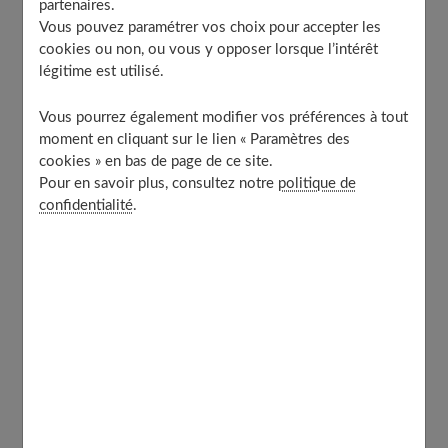
partenaires.
Vous pouvez paramétrer vos choix pour accepter les
Le régime citron, une cure détox
cookies ou non, ou vous y opposer lorsque l’intérêt
Les limites de l’efficacité du citron pour la perte de
légitime est utilisé.
poids
Vous pourrez également modifier vos préférences à tout
moment en cliquant sur le lien « Paramètres des
Les vertus du citron pour maigrir
cookies » en bas de page de ce site.
Pour en savoir plus, consultez notre
politique de
confidentialité
.
La particularité du citron tient surtout à sa
forte teneur
en vitamine C
et en
acide citrique
. Sa consommation
stimule alors le métabolisme et facilite la digestion.
L’acide citrique permet ainsi d’éviter l’accumulation de
toxines dans l’organisme.
Cet agrume est également un diurétique qui permet
d’éliminer les déchets par les reins. De plus, le citron a
un effet positif sur le maintien d’une glycémie sanguine