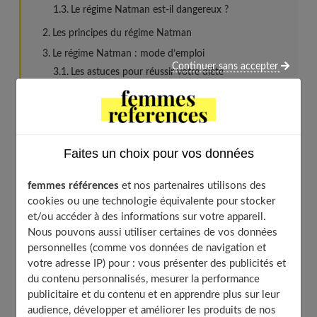
Le régime Natman est-il dangereux ?
Les principes du régime Natman
Le régime Natman : mode d’emploi
Continuer sans accepter
Les astuces pour réussir votre diète
Les aliments autorisés
Les aliments interdits
Les assaisonnements
Faites un choix pour vos données
Le régime Natman : les menus
Le petit déjeuner
femmes références
et nos partenaires utilisons des
Jour 1
cookies ou une technologie équivalente pour stocker
et/ou accéder à des informations sur votre appareil.
Jour 2
Nous pouvons aussi utiliser certaines de vos données
Jour 3
personnelles (comme vos données de navigation et
Jour 4
votre adresse IP) pour : vous présenter des publicités et
du contenu personnalisés, mesurer la performance
Le régime Natman : la phase de stabilisation, mode
publicitaire et du contenu et en apprendre plus sur leur
d’emploi
audience, développer et améliorer les produits de nos
Une journée type à 1200 calories