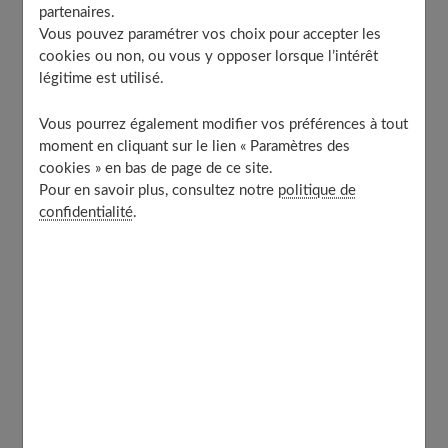
partenaires.
Une journée type à 1500 calories
Vous pouvez paramétrer vos choix pour accepter les
Une journée type à 1800 calories
cookies ou non, ou vous y opposer lorsque l’intérêt
légitime est utilisé.
Quels résultats attendre du régime Natman ?
Les avantages et les inconvénients du régime Natman
Vous pourrez également modifier vos préférences à tout
moment en cliquant sur le lien « Paramètres des
Les limites du régime Natman
cookies » en bas de page de ce site.
Le régime Natman… et après ?
Pour en savoir plus, consultez notre
politique de
De bonnes habitudes à conserver
confidentialité
.
Halte au grignotage !
S.O.S : j’ai repris du poids !
Comment éviter de reprendre du poids ?
À découvrir aussi
Le régime Natman : 4 jours pour perdre
du poids