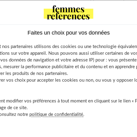
ne pas se sentir "plombé" ou nauséeux ?
familiale et à ses propres tentations
. Ayez l'air de prendre de
ations et en avalant de petites quantités.
Faites un choix pour vos données
 nos partenaires utilisons des cookies ou une technologie équivalen
tions sur votre appareil. Nous pouvons aussi utiliser certaines de v
os données de navigation et votre adresse IP) pour : vous présenter
 mastication, choix alimentaires et gestion des repas de fête
, mesurer la performance publicitaire et du contenu et en apprendre p
 : modération et hydratation
er les produits de nos partenaires.
r vos choix pour accepter les cookies ou non, ou vous y opposer lor
t modifier vos préférences à tout moment en cliquant sur le lien « 
ge de ce site.
ion : mastication, choix
consultez notre
politique de confidentialité
.
n des repas de fête