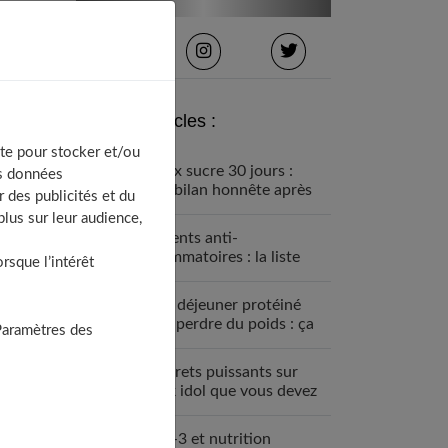
Derniers articles :
te pour stocker et/ou
Détox sucre 30 jours :
os données
mon bilan honnête après
 des publicités et du
avoir tout arrêté
lus sur leur audience,
Aliments anti-
inflammatoires : la liste
sque l’intérêt
pour une santé de fer
Petit déjeuner protéiné
pour perdre du poids : ça
Paramètres des
marche
7 secrets puissants sur
black idol que vous devez
absolument connaître
Oméga-3 et nutrition