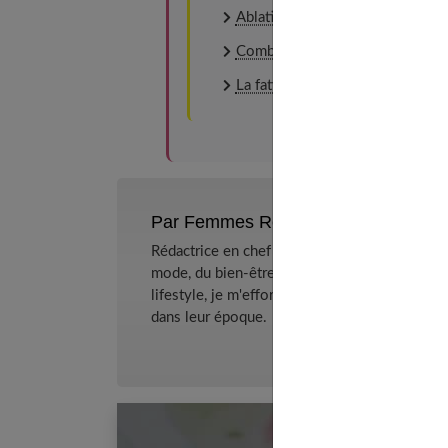
Ablation du sein : témoignages
Combien de calories dans un sus
La fatigue vous gagne ? Voici c
Par Femmes References
Rédactrice en chef et chercheuse de tendance
mode, du bien-être et de la psychologie relat
lifestyle, je m'efforce de décrypter le quotidi
dans leur époque.