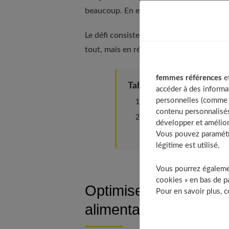
beaucoup. En effet, comment faire pour 
Le défi consiste à
résister à la pression 
tout, mais en réalisant les bonnes associ
femmes références
et
Table of Contents
accéder à des informa
personnelles (comme v
Optimiser votre digestion :
contenu personnalisés
Éviter la « gueule de bois »
développer et amélior
À découvrir aussi
Vous pouvez paramétre
légitime est utilisé.
Vous pourrez égalemen
cookies » en bas de pa
Optimiser votre digest
Pour en savoir plus, 
alimentaires et gestio