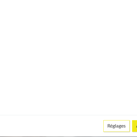
 références
 notre newsletter
Réglages