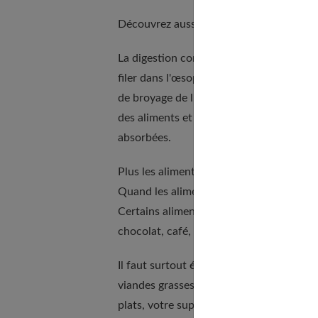
Découvrez aussi nos recommandations
La digestion commence dans la bouche 
filer dans l'œsophage. La mastication, ass
de broyage de l'estomac et d'assimilation 
des aliments et permet, pour les personn
absorbées.
Plus les aliments sont
riches et gras
et l
Quand les aliments stagnent trop longt
Certains aliments rendent aussi plus diffi
chocolat, café, alcool, aliments gras...
Il faut surtout
éviter le cumul de plats 
viandes grasses et plats en sauce, fromag
plats, votre superbe miroir aux framboise