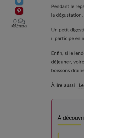
Partager sur Twitter
Pendant le repas, alternez entre l'eau et 
Epingler sur Pinterest
la dégustation.
0
RÉACTIONS
Un petit digestif pour faire passer le tou
il participe en même temps au cumul des
Enfin, si le lendemain vous vous sentez 
déjeuner,
voire le déjeuner. En revanche
boissons draineront et élimineront les to
À lire aussi :
Les bonnes plantes pour bie
À découvrir aussi