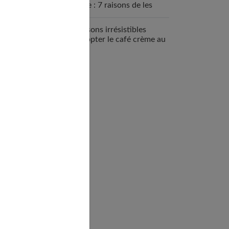
sportive : 7 raisons de les
intégrer
7 raisons irrésistibles
d’adopter le café crème au
quotidien