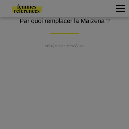
Par quoi remplacer la Maïzena ?
Mis à jour le : 01/12/2023