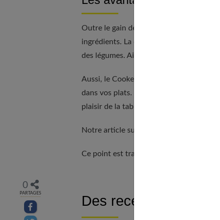
Outre le gain de temps, le Cookeo perme
ingrédients. La cuisson sous pression no
des légumes. Ainsi, cuisiner des recettes
Aussi, le Cookeo vous aide à contrôler pl
dans vos plats. Cela contribue à une alim
plaisir de la table.
Notre article sur
cocktails avec prosecc
Ce point est traité en profondeur dans
c
0
PARTAGES
Des recettes variées 
Partager sur facebook