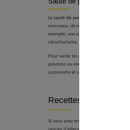
Sauté de porc au Cookeo : 
Le
sauté de porc
est une autre option pop
morceaux, de les faire revenir dans le C
exemple, une sauce à base de moutarde 
réconfortante.
Pour varier les plaisirs, essayez d'inco
poivrons ou encore des petits pois. Les p
surprendre et satisfaire votre famille.
Recettes exotiques a
Si vous avez envie d'emmener vos papille
venues d'ailleurs. Des
plats mijotés
typiq