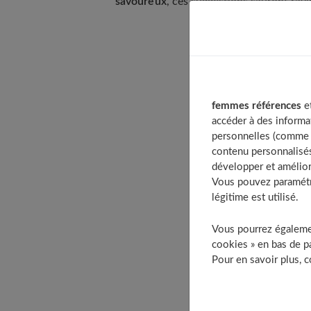
savoureux
, ces suggestions sauront ravi
Table of Con
Pourquoi cho
femmes références
et
Les avan
accéder à des informa
Des recettes
personnelles (comme v
Poulet a
contenu personnalisés
développer et amélior
Sauté de
Vous pouvez paramétre
Recettes ex
légitime est utilisé.
Chili c
Curry d
Vous pourrez égalemen
cookies » en bas de pa
Suggestions
Pour en savoir plus, 
Conseils pra
Prépara