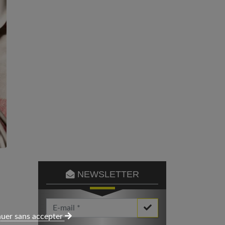
NEWSLETTER
Votre Email *
uer sans accepter