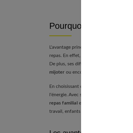
Pourquoi choisir le C
L'avantage principal du Cookeo réside da
repas. En effet, il permet de cuisiner de
De plus, ses différentes fonctions offrent
mijoter
ou encore dorer les aliments.
En choisissant de cuisiner avec un Cook
l'énergie. Avec ses programmes préenregis
repas familial
est prêt en un clin d'œil. 
travail, enfants et autres responsabilités
Les avantages nutritionnel