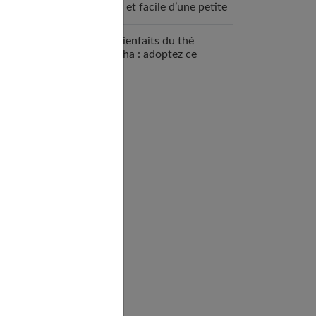
saine et facile d’une petite
chef
Les bienfaits du thé
matcha : adoptez ce
superaliment antioxydant