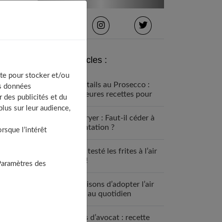
Derniers articles :
te pour stocker et/ou
Cocktails au Prosecco :
os données
meilleures recettes pour
 des publicités et du
l’apéro
lus sur leur audience,
Air Fryer : Faut-il céder à
la tentation ?
sque l’intérêt
On a testé les frites à l’air
fryer!
Paramètres des
10 raisons d’adopter l’air
fryer au quotidien
Frites d’avocat : recette