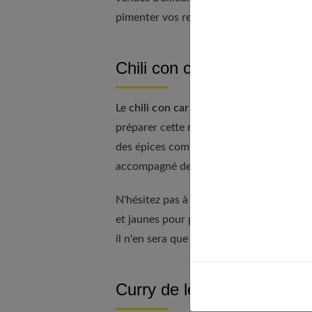
pimenter vos repas hebdomadaires.
Chili con carne au Cookeo
Le
chili con carne
est un plat tex-mex ri
préparer cette recette rapidement en uti
des épices comme le cumin et le paprika. 
accompagné de riz blanc ou de tortillas.
N'hésitez pas à ajuster le niveau de piq
et jaunes pour plus de croquant et de fraî
il n'en sera que meilleur une fois réchauf
Curry de légumes au Coo