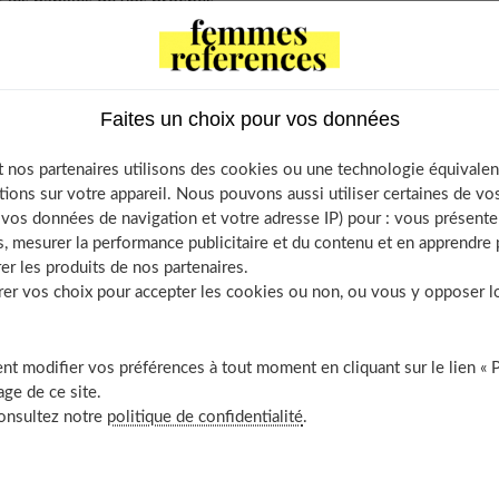
r les papilles de vos proches.
tents
Faites un choix pour vos données
isir le Cookeo pour vos repas familiaux?
 nos partenaires utilisons des cookies ou une technologie équivalen
tages nutritionnels
tions sur votre appareil. Nous pouvons aussi utiliser certaines de v
 variées pour tous les goûts
os données de navigation et votre adresse IP) pour : vous présenter
u Cookeo : Un classique revisité
, mesurer la performance publicitaire et du contenu et en apprendre p
er les produits de nos partenaires.
 porc au Cookeo : Facile et délicieux
r vos choix pour accepter les cookies ou non, ou vous y opposer lor
otiques avec le Cookeo
on carne au Cookeo
e légumes au Cookeo
t modifier vos préférences à tout moment en cliquant sur le lien « 
ge de ce site.
 de menus hebdomadaires
consultez notre
politique de confidentialité
.
tiques pour optimiser l’utilisation du Cookeo
tion en avance