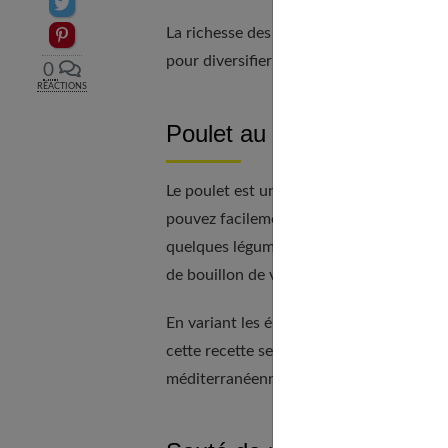
Partager sur Twitter
La richesse des recettes que l'on peut r
Epingler sur Pinterest
pour diversifier vos repas et satisfaire to
0
RÉACTIONS
Poulet au Cookeo : Un clas
Le poulet est une viande polyvalente qui
pouvez facilement préparer un délicieu
quelques légumes comme des carottes, de
de bouillon de volaille et de crème. Le ré
En variant les épices et herbes aromati
cette recette selon vos goûts. Vous po
méditerranéenne ou des champignons po