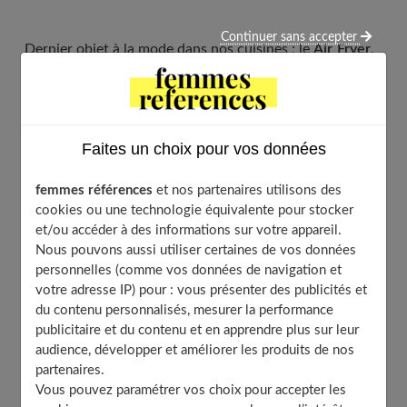
Continuer sans accepter
Dernier objet à la mode dans nos cuisines : le
Air Fryer
,
mais faut-il céder à la tentation ?
Ces dernières années, nombreux sont les aides
culinaires qui ont rejoint notre cuisine, le Thermomix, le
Faites un choix pour vos données
Cookéo ou encore le Companion. Depuis quelques mois,
femmes références
et nos partenaires utilisons des
c’est le
Air Fryer
qui débarque en force.
cookies ou une technologie équivalente pour stocker
et/ou accéder à des informations sur votre appareil.
Nous pouvons aussi utiliser certaines de vos données
personnelles (comme vos données de navigation et
votre adresse IP) pour : vous présenter des publicités et
Table of Contents
du contenu personnalisés, mesurer la performance
Qu’est-ce qu’un Air Fryer ?
publicitaire et du contenu et en apprendre plus sur leur
audience, développer et améliorer les produits de nos
1- Quel est l’usage d’un Air Fryer ?
partenaires.
2- Le Air Fryer, pour quel foyer ?
Vous pouvez paramétrer vos choix pour accepter les
3- Est-ce qu’un Air Fryer fait gagner du temps et de