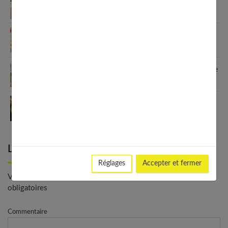
10 raisons d’adopter l’air fryer au quotidien
Délicieuses recettes cookeo pour un plat familial
Frites d’avocat : recette saine et facile d’une petite
chef
Les bienfaits du thé matcha : adoptez ce
superaliment antioxydant
Laisser un commentaire
Réglages
Accepter et fermer
Votre adresse e-mail ne sera pas publiée. - * Champs
obligatoires
Commentaire