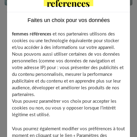
Faites un choix pour vos données
Le ménage est souvent considéré comme une corvée
pour beaucoup d’entre nous. Nous aimons que la
femmes références
et nos partenaires utilisons des
maison soit propre, mais nous n’avons pas forcément
cookies ou une technologie équivalente pour stocker
envie de nous mettre au travail. Voici 5 conseils pour
et/ou accéder à des informations sur votre appareil.
simplifier votre ménage.
Nous pouvons aussi utiliser certaines de vos données
personnelles (comme vos données de navigation et
votre adresse IP) pour : vous présenter des publicités et
du contenu personnalisés, mesurer la performance
Table of Contents
publicitaire et du contenu et en apprendre plus sur leur
audience, développer et améliorer les produits de nos
Désencombrer sa maison
partenaires.
Ranger et nettoyer régulièrement
Vous pouvez paramétrer vos choix pour accepter les
cookies ou non, ou vous y opposer lorsque l’intérêt
Établir un planning et s’y tenir
légitime est utilisé.
Multiplier les boites de rangement
Faire appel à une femme de ménage
Vous pourrez également modifier vos préférences à tout
moment en cliquant sur le lien « Paramètres des