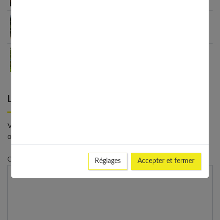
Voyage Martinique : guide hors des sentiers
battus
Comment se mettre dans l’ambiance des
vacances, même en hiver ?
Laisser un commentaire
Votre adresse e-mail ne sera pas publiée. - * Champs
obligatoires
Commentaire
Réglages
Accepter et fermer