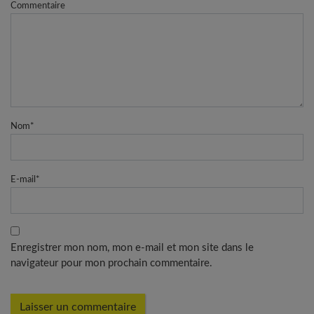
Commentaire
Nom
*
E-mail
*
Enregistrer mon nom, mon e-mail et mon site dans le
navigateur pour mon prochain commentaire.