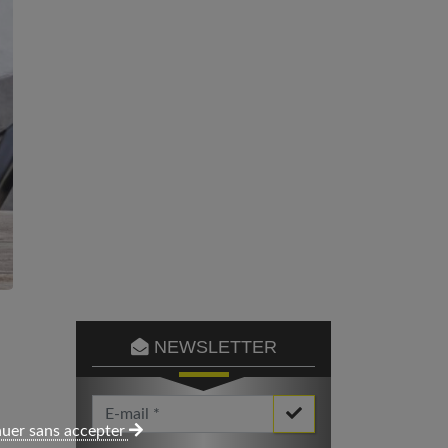
NEWSLETTER
Votre Email *
uer sans accepter