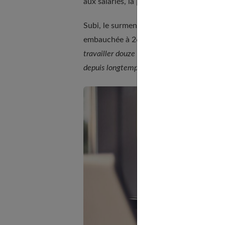
aux salariés, la possibilité d'entretenir
Subi, le surmenage s'accompagne d'un co
embauchée à 26 ans comme consultante d
travailler douze heures, et je suis allée jus
depuis longtemps avant que je m'en rende