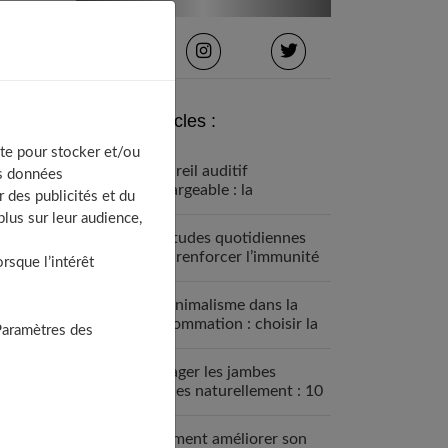
Derniers articles :
te pour stocker et/ou
Appareil auditif
os données
rechargeable : la
 des publicités et du
révolution qui change tout
lus sur leur audience,
Habitudes quotidiennes
pour renforcer l’immunité
sque l’intérêt
familiale
Le minimalisme dans la
consommation : choisir la
Paramètres des
Slow Life pour moins subir
Soulager les jambes
lourdes naturellement : 10
solutions simples qui
fonctionnent vraiment
Comment améliorer son