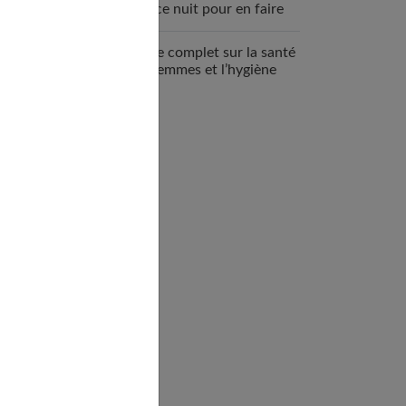
espace nuit pour en faire
un véritable cocon ?
Guide complet sur la santé
des femmes et l’hygiène
féminine : comprendre et
adopter les bons gestes