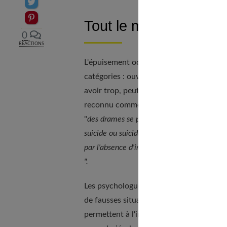
Partager sur Twitter
Epingler sur Pinterest
Tout le monde peut ê
0
RÉACTIONS
L'épuisement occupe une place à part dan
catégories : ouvriers, secrétaires ou cadr
avoir trop, peut entraîner un surmenage 
reconnu comme maladie professionnelle. 
"
des drames se produisent depuis ces derniè
suicide ou suicides réussis, sur le lieu de
par l'absence d'interlocuteur pour écouter l
".
Les psychologues n'hésitent pas à parler
de fausses situations extrêmes et à ne pl
permettent à l'individu de réfléchir sur s