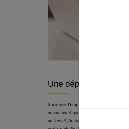
Une dépression profe
Surmené, l'employé connaît une altérat
année avant que je parte, j'étais devenue un
au travail. Au bureau, je partais pleurer a
arrêts maladie de deux semaines. »
Liée à 