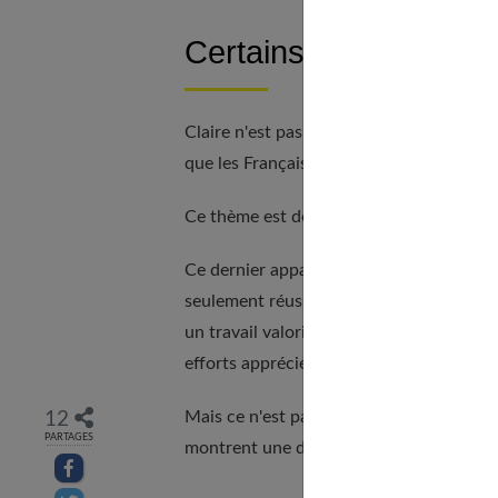
Certains ont besoin d
Claire n'est pas la seule à assumer avec 
que les Français associaient au bonheur, la 
Ce thème est développé en détail dans n
Ce dernier apparaissant même devant l'am
seulement réussir sa vie personnelle, mai
un travail valorisant, utile et varié, jou
efforts appréciés, se sentir accepté par le
Mais ce n'est pas toujours le cas. Depuis
12
PARTAGES
montrent une dégradation des conditions d
Partager sur facebook