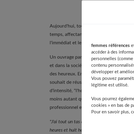
Aujourd'hui, tout s'accélère dans notre 
temps, affectant les façons de vivre et de
l'immédiat et le court terme.
femmes références
et
accéder à des informa
Un ouvrage paru dans les années 2000, 
personnelles (comme v
contenu personnalisés
et dans la société le règne de l'urgence,
développer et amélior
des heureux. En effet, certains recherche
Vous pouvez paramétre
souhait de réussir sa vie dans tous les
légitime est utilisé.
d'intensité, "l'homme pressé" est en cel
Vous pourrez égalemen
moins autant que la "femme pressée", qui 
cookies » en bas de pa
professionnel et familial.
Pour en savoir plus, 
"J'ai tout un tas de tâches à remplir vis- à
heures et huit heures trente le soir bain, cu