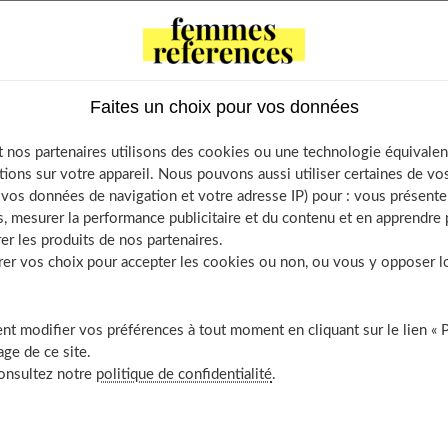
société. Notre époque transformerait ainsi notre rapport au
Faites un choix pour vos données
 travailler et créant un individu pressé, plus centré sur
 nos partenaires utilisons des cookies ou une technologie équivalen
tions sur votre appareil. Nous pouvons aussi utiliser certaines de v
évoque ce phénomène nouveau qui a instauré "dans l'entreprise
os données de navigation et votre adresse IP) pour : vous présenter
, mesurer la performance publicitaire et du contenu et en apprendre p
 de l'instantanéité, de l'immédiateté". Ce phénomène peut faire
er les produits de nos partenaires.
nt la stimulation par un état de stress permanent. "Porté par le
r vos choix pour accepter les cookies ou non, ou vous y opposer lor
 domaines, mû par un souci permanent de performance et
a parfaitement représentatif de l'individu contemporain". Au
t modifier vos préférences à tout moment en cliquant sur le lien « 
bataille encore souvent seule sur deux fronts à la fois,
ge de ce site.
consultez notre
politique de confidentialité
.
-vis de mes enfants, en un laps de temps très précis, entre sept
isine, dîner, histoire à raconter - et tout ça doit être conduit de