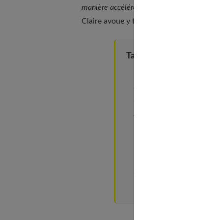
manière accélérée, tout en maintenant la qu
Claire avoue y trouver un plaisir presque 
Table of Contents
Certains ont besoin du st
Tout le monde peut être 
Une dépression profession
Le mal-être au bureau
Le décodage du surmenag
Pourquoi les rapports 
Comment sait-on que l
Prenez du recul !
À découvrir aussi