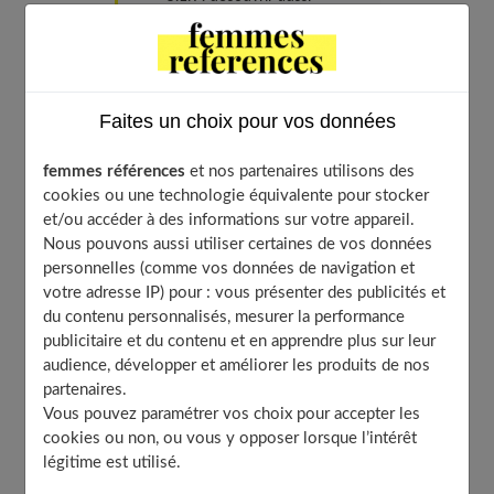
Dialyse ou greffe ?
Faites un choix pour vos données
Quand les reins ne peuvent plus assumer leur rôle de
femmes références
et nos partenaires utilisons des
filtre des déchets de l'organisme, il existe deux
cookies ou une technologie équivalente pour stocker
et/ou accéder à des informations sur votre appareil.
solutions :
la dialyse
(épuration rénale artificielle)
ou la
Nous pouvons aussi utiliser certaines de vos données
greffe.
personnelles (comme vos données de navigation et
votre adresse IP) pour : vous présenter des publicités et
Cette dernière consiste à prélever le rein d'un donneur
du contenu personnalisés, mesurer la performance
(vivant ou décédé) et à le transplanter sur la personne
publicitaire et du contenu et en apprendre plus sur leur
audience, développer et améliorer les produits de nos
malade.
partenaires.
Vous pouvez paramétrer vos choix pour accepter les
Mais le greffon va se comporter comme un corps
cookies ou non, ou vous y opposer lorsque l’intérêt
étranger dans l'organisme. Ainsi, les groupes sanguins
légitime est utilisé.
(système ABO) et la carte d'identité immunitaire