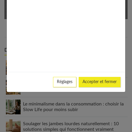
Votre Email *
Derniers articles :
Appareil auditif rechargeable : la révolution qui
change tout
Réglages
Accepter et fermer
Habitudes quotidiennes pour renforcer
l’immunité familiale
Le minimalisme dans la consommation : choisir la
Slow Life pour moins subir
Soulager les jambes lourdes naturellement : 10
solutions simples qui fonctionnent vraiment