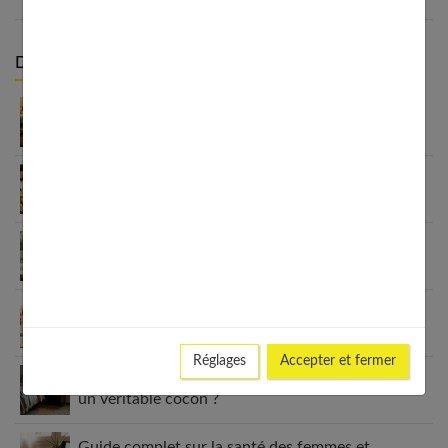
Derniers articles :
Appareil auditif rechargeable : la révolution qui
change tout
Habitudes quotidiennes pour renforcer
l’immunité familiale
Le minimalisme dans la consommation : choisir la
Slow Life pour moins subir
Soulager les jambes lourdes naturellement : 10
solutions simples qui fonctionnent vraiment
Réglages
Accepter et fermer
Comment améliorer son espace nuit pour en faire
un véritable cocon ?
Guide complet sur la santé des femmes et