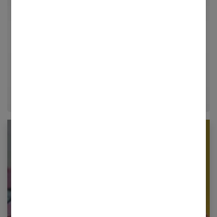
Rédactrice en chef et chercheuse de tendances pour
Femmes Références, j'explore avec passion les
univers de la mode, du bien-être et de la psychologie
relationnelle. Forte de plusieurs années d'expérience
dans le journalisme lifestyle, je m'efforce de
décrypter le quotidien pour offrir aux femmes des
conseils fiables, inspirants et ancrés dans leur
époque.
Newsletter femmes références
Restez informé en vous inscrivant à notre
newsletter
E-mail