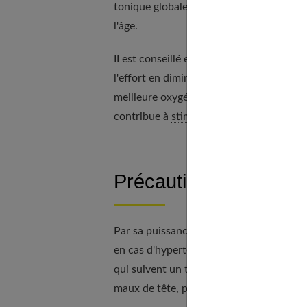
tonique globale sur l'organisme : il amél
l'âge.
II est conseillé en cas de fatigue, de su
l'effort en diminuant les douleurs muscul
meilleure oxygénation des muscles. De pl
contribue à
stimuler la libido.
Précautions à prendr
Par sa puissance d'action importante, le 
en cas d'hypertension artérielle, maladi
qui suivent un traitement hormonal substit
maux de tête, palpitations, saignements 