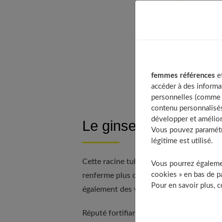
Table o
Le gi
Préca
Ginse
À
femmes références
et
accéder à des informa
personnelles (comme v
contenu personnalisés
développer et amélior
Le ginseng : Originai
Vous pouvez paramétre
légitime est utilisé.
Cette racine tubéreuse, appelée « racine 
Vous pourrez égalemen
cookies » en bas de pa
renferme plus de quatorze variétés de « g
Pour en savoir plus, 
également des vitamines du groupe B, de
Réputé fortifiant, revitalisant et dynami