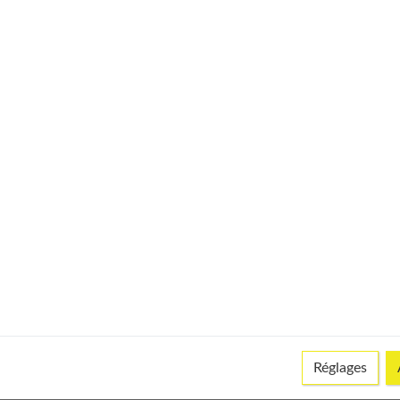
ir alcoolique ?
-ce bien le foie ?
Réglages