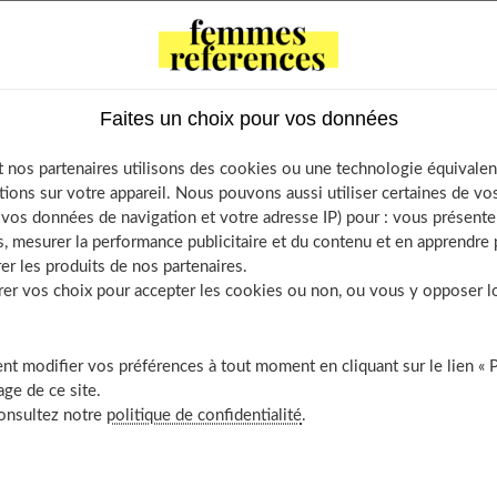
f Contents
nseng : Originaire de Chine et de Corée
utions à prendre
Faites un choix pour vos données
ng : Blanc ou rouge ?
 découvrir aussi
 nos partenaires utilisons des cookies ou une technologie équivalen
tions sur votre appareil. Nous pouvons aussi utiliser certaines de v
os données de navigation et votre adresse IP) pour : vous présenter
, mesurer la performance publicitaire et du contenu et en apprendre p
er les produits de nos partenaires.
re de Chine et de Corée
r vos choix pour accepter les cookies ou non, ou vous y opposer lor
de longue vie », est originaire de Chine et de Corée. Elle
t modifier vos préférences à tout moment en cliquant sur le lien « 
ge de ce site.
insénosides », ses principes actifs principaux. Elle contient
consultez notre
politique de confidentialité
.
 la vitamine C, des
oligoéléments
et des acides aminés.
sant des réactions naturelles de défense, le ginseng a une action