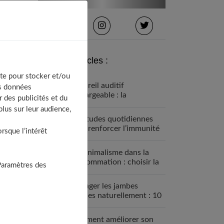
Derniers articles :
te pour stocker et/ou
Appareil auditif
os données
rechargeable : la
 des publicités et du
révolution qui change tout
lus sur leur audience,
Habitudes quotidiennes
pour renforcer l’immunité
sque l’intérêt
familiale
Le minimalisme dans la
consommation : choisir la
Paramètres des
Slow Life pour moins subir
Soulager les jambes
lourdes naturellement : 10
solutions simples qui
fonctionnent vraiment
Comment améliorer son