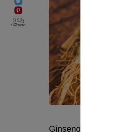
Partager sur Twitter
Epingler sur Pinterest
0
RÉACTIONS
Ginseng : Blanc ou r