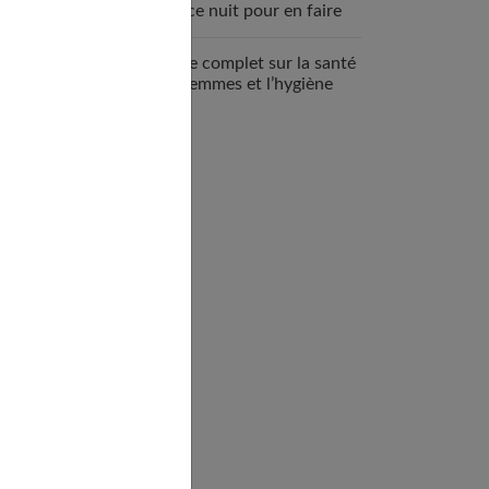
espace nuit pour en faire
un véritable cocon ?
Guide complet sur la santé
des femmes et l’hygiène
féminine : comprendre et
adopter les bons gestes