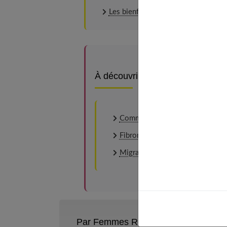
Les bienfaits des écorces
À découvrir aussi
Comment faire pour ne pas deven
Fibromes : faut-il opérer ?
Migraine, nausées, jaunisse : est
Par Femmes References