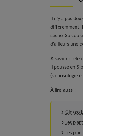
Il n'y a pas deux espèces de ginseng, l'un
différemment. Le ginseng blanc est seul
séché. Sa couleur provient des sucres, les
d'ailleurs une coloration plus ou moins
À savoir :
l'éleuthérocoque, ou ginseng ru
Il pousse en Sibérie, sa racine est revita
(sa posologie est la même). En Russie, e
À lire aussi :
Ginkgo biloba : l'arbre aux multiple
Les plantes anti-fatigue : zoom sur 
Les plantes adaptogènes pour lutter