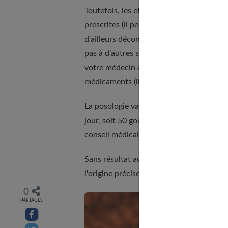
Toutefois, les effets secondaires ne sont
prescrites (il peut y avoir des signes de n
d'ailleurs déconseillé aux personnes aya
pas à d'autres stimulants, comme le cola
votre médecin avant de prendre du ginsen
médicaments (il accroît notamment l'acti
La posologie varie selon les formes utilisé
jour, soit 50 gouttes. Extrait sec : co
conseil médical. À prendre de préféren
Sans résultat au bout d'un mois, il fau
l'origine précise des symptômes.
0
PARTAGES
Partager sur facebook