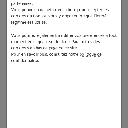
La ptôse mammaire, par définition, désigne un
partenaires.
Vous pouvez paramétrer vos choix pour accepter les
affaissement de la poitrine et des seins. En somme, le
cookies ou non, ou vous y opposer lorsque l’intérêt
sein tombe, petit à petit, et le mamelon peut descendre
légitime est utilisé.
ou même se distendre progressivement sous le niveau
du sillon sous-mammaire. De fait, la femme a une
Vous pourrez également modifier vos préférences à tout
moment en cliquant sur le lien « Paramètres des
sensation de seins qui tombent, qui apparaissent
cookies » en bas de page de ce site.
comme vidés. La poitrine peut aussi perdre du volume et
Pour en savoir plus, consultez notre
politique de
le mamelon peut alors tirer vers le bas.
confidentialité
.
La ptôse mammaire n'implique pas de douleurs et c'est
une pathologie bénigne. En revanche, le désagrément
esthétique peut être très important et créer de
nombreux complexes chez la femme souffrant de ptôse.
Il existe différents degrés de ptôse mammaire :