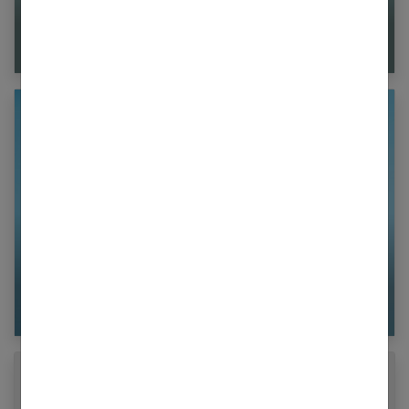
Rééduquer son périnée via les sondes anales
Préserver ses médicaments quand il fait chaud