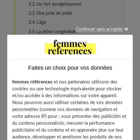
Un fort amaigrissement
Une prise de poids
L’âge
Continuer sans accepter
La ptôse congénitale
L’hypertrophie mammaire
Les solutions pour corriger une ptôse mammaire
Le déroulement de l’intervention
Faites un choix pour vos données
Le prix
Y a-t-il une prise en charge ?
femmes références
et nos partenaires utilisons des
Les risques
cookies ou une technologie équivalente pour stocker
et/ou accéder à des informations sur votre appareil.
À découvrir aussi
Nous pouvons aussi utiliser certaines de vos données
personnelles (comme vos données de navigation et
votre adresse IP) pour : vous présenter des publicités et
Qu’est-ce que la ptôse mammaire ?
du contenu personnalisés, mesurer la performance
publicitaire et du contenu et en apprendre plus sur leur
audience, développer et améliorer les produits de nos