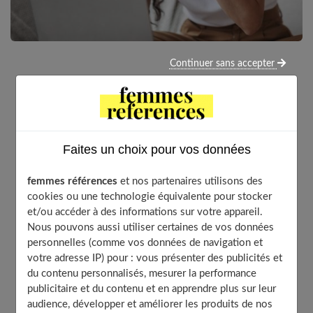
Continuer sans accepter
Il existe plusieurs troubles de la vision. Comment
savoir de quel(s) type(s) nous souffrons ?
Faites un choix pour vos données
Table of Contents
femmes références
et nos partenaires utilisons des
Vous êtes hypermétrope
cookies ou une technologie équivalente pour stocker
Vous êtes myope
et/ou accéder à des informations sur votre appareil.
Vous êtes presbyte
Nous pouvons aussi utiliser certaines de vos données
personnelles (comme vos données de navigation et
À découvrir aussi
votre adresse IP) pour : vous présenter des publicités et
du contenu personnalisés, mesurer la performance
publicitaire et du contenu et en apprendre plus sur leur
Vous êtes hypermétrope
audience, développer et améliorer les produits de nos