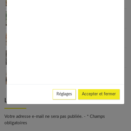
l’immunité familiale
Le minimalisme dans la consommation : choisir la
Slow Life pour moins subir
Soulager les jambes lourdes naturellement : 10
solutions simples qui fonctionnent vraiment
Comment améliorer son espace nuit pour en faire
un véritable cocon ?
Guide complet sur la santé des femmes et
l’hygiène féminine : comprendre et adopter les
bons gestes
Réglages
Accepter et fermer
Laisser un commentaire
Votre adresse e-mail ne sera pas publiée. - * Champs
obligatoires