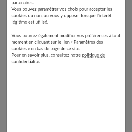
partenaires.
Vous pouvez paramétrer vos choix pour accepter les
Vous voyez bien de loin et de près à condition de fournir
cookies ou non, ou vous y opposer lorsque l’intérêt
un effort d'accommodation important. Vos lunettes vont
légitime est utilisé.
aider à réduire cet effort
. Vous les retirez souvent
, à
Vous pourrez également modifier vos préférences à tout
table par exemple.
moment en cliquant sur le lien « Paramètres des
cookies » en bas de page de ce site.
Vous percevez vos lunettes, d'abord, comme une
Pour en savoir plus, consultez notre
politique de
contrainte. Vous vous y habituez d'autant plus mal, que
confidentialité
.
de 16 à 35 ans vous avez vécu sans lunettes,
contrairement à la myope qui porte des lunettes depuis
son plus jeune âge.
Vos lunettes sont mal aimées et beaucoup manipulées.
Votre tendance à la négligence (aussi bien sur le choix
des montures que sur l'examen de votre vue) n'arrange
pas les choses.
Vous les entretenez souvent mal
et