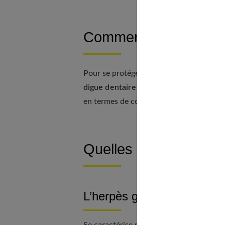
Comment se protéger 
Pour se protéger contre les IST, il convie
digue dentaire
pour chaque rapport sexu
en termes de contamination par une ou p
Quelles sont les diffé
L’herpès génital