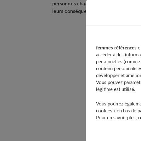
personnes chaque année. Dans cet artic
leurs conséquences et les moyens de p
Table 
femmes références
et
Qu’e
accéder à des informa
Comm
personnelles (comme v
contenu personnalisés
Comm
développer et amélior
Comm
Vous pouvez paramétre
Comm
légitime est utilisé.
Quel
Vous pourrez égalemen
cookies » en bas de pa
Pour en savoir plus, 