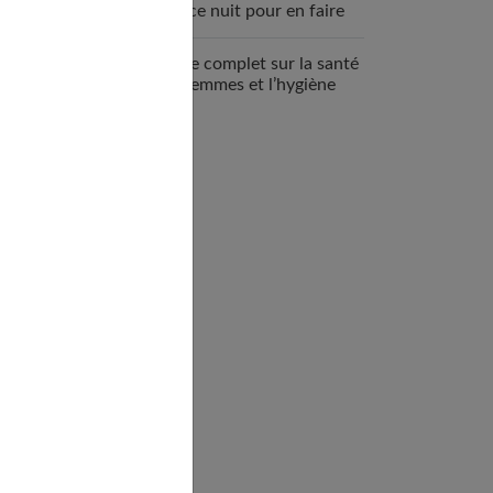
espace nuit pour en faire
un véritable cocon ?
Guide complet sur la santé
des femmes et l’hygiène
féminine : comprendre et
adopter les bons gestes