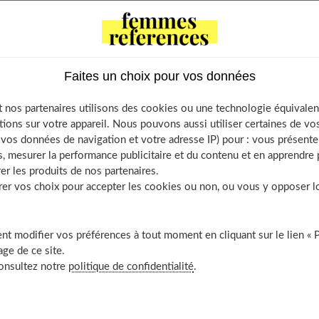
le, nous explorerons les différentes IST, leurs symptômes,
révention.
Faites un choix pour vos données
of Contents
 nos partenaires utilisons des cookies ou une technologie équivalen
st-ce que les IST ?
tions sur votre appareil. Nous pouvons aussi utiliser certaines de v
ent peut-on contracter une IST ?
os données de navigation et votre adresse IP) pour : vous présenter
, mesurer la performance publicitaire et du contenu et en apprendre p
ent dépister une IST ?
er les produits de nos partenaires.
ent soigner une IST ?
r vos choix pour accepter les cookies ou non, ou vous y opposer lor
ent se protéger contre les IST ?
les sont les différentes IST ?
t modifier vos préférences à tout moment en cliquant sur le lien « 
L’herpès génital
ge de ce site.
Les mycoplasmes et la trichomonase
consultez notre
politique de confidentialité
.
Les papillomavirus
La syphilis