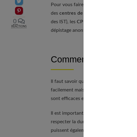
Partager sur Twitter
Pour vous faire dépister rendez-vous ch
Epingler sur Pinterest
des
centres de dépistages
tels que les
0
des IST), les
CPEF
(Centres de planificati
RÉACTIONS
dépistage anonyme et gratuit).
Comment soigner une
Il faut savoir que les plupart des IST ne 
facilement mais si elles ne sont pas trait
sont efficaces et permettent d’éviter de 
Il est important de
ne pas se soigner tou
respecter la durée du traitement prescrit
puissent également se faire dépister et t