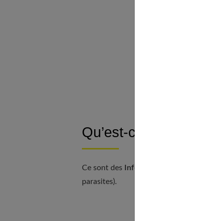
IST
Qu’est-ce que les IST
Ce sont des
Infections Sexuellement Tr
parasites).