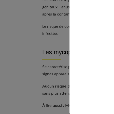
Se caractérise par l’apparition de
petits
génitaux, l’anus ou la bouche.
Démangea
après la contamination.
Le risque de complications si l’infection 
infectée.
Les mycoplasmes et la tr
Se caractérise par
un écoulement
du vag
signes apparaissent à partir d’une semai
Aucun risque de complication grave
obs
sans plus attendre afin de ne pas contami
À lire aussi :
Mycoses : dossier complet 