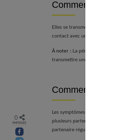
Comment peut-on cont
Elles se transmettent principalement
lor
contact avec une bouche, une main, une v
À noter :
La pénétration, La fellation, l
transmettre une IST.
Comment dépister un
Les symptômes des IST ne sont pas toujou
0
plusieurs partenaires et à chaque fois qu
PARTAGES
partenaire régulier.
Partager sur facebook