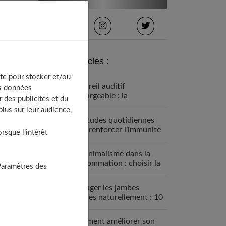
Derniers articles :
te pour stocker et/ou
Appareil auditif
os données
rechargeable : la
 des publicités et du
révolution qui change tout
lus sur leur audience,
Habitudes quotidiennes
pour renforcer l’immunité
sque l’intérêt
familiale
Le minimalisme dans la
consommation : choisir la
Paramètres des
Slow Life pour moins subir
Soulager les jambes
lourdes naturellement : 10
solutions simples qui
fonctionnent vraiment
Comment améliorer son