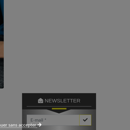
NEWSLETTER
Votre Email *
uer sans accepter