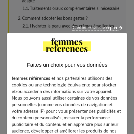
adapté
Traitements oraux complémentaires si nécessaire
Comment adopter les bons gestes ?
Hydrater la peau avec des crèmes émollientes
Continuer sans accepter
Porter des vêtements doux et éviter les irritants
Les remèdes naturels apaisants
Utiliser des cataplasmes de plantes apaisantes
Gérer le stress et l’hygiène de vie
Faites un choix pour vos données
Avoir une alimentation équilibrée
femmes références
et nos partenaires utilisons des
À découvrir aussi
cookies ou une technologie équivalente pour stocker
et/ou accéder à des informations sur votre appareil.
Nous pouvons aussi utiliser certaines de vos données
Consulter un dermatologue pour un
personnelles (comme vos données de navigation et
traitement adapté
votre adresse IP) pour : vous présenter des publicités et
du contenu personnalisés, mesurer la performance
publicitaire et du contenu et en apprendre plus sur leur
audience, développer et améliorer les produits de nos
Pour traiter une poussée d'eczéma, il est important