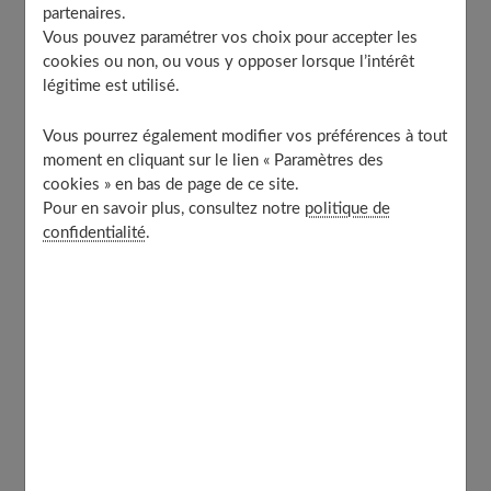
partenaires.
d'appliquer une
creme eczema
ou des pommades à base
Vous pouvez paramétrer vos choix pour accepter les
de dermocorticoïdes prescrites par un dermatologue.
cookies ou non, ou vous y opposer lorsque l’intérêt
Ces traitements locaux permettent de réduire
légitime est utilisé.
l'inflammation et les démangeaisons. Votre
Vous pourrez également modifier vos préférences à tout
dermatologue déterminera la puissance du
moment en cliquant sur le lien « Paramètres des
dermocorticoïde adaptée à votre cas.
cookies » en bas de page de ce site.
Pour en savoir plus, consultez notre
politique de
Suivez bien les recommandations de votre médecin
confidentialité
.
concernant la fréquence et la durée d'application.
Généralement, on applique une fine couche de crème
matin et soir sur les lésions. Il est important de
respecter la dose prescrite pour éviter les effets
secondaires comme l'atrophie cutanée. Prenons
l'exemple d'une patiente souffrant d'eczéma chronique
des mains. Son dermatologue lui a prescrit une crème à
base de bétaméthasone, un dermocorticoïde d'activité