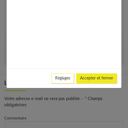
autres. J’ai vu les murs tourner et j’ai perdu connaissance.
Puis, je me suis senti mieux en quelques minutes. Par la suite,
j’ai eu d’autres malaises. J’ai d’abord consulté mon généraliste
qui m’a adressé à un cardiologue, car cela se répétait et parce
que j’avais des antécédents cardiaques familiaux. J’ai pratiqué
de nombreux examens et on m’a assuré que je n’avais rien au
cœur. Il s’agissait de malaises vagaux. Depuis, j’essaie d’éviter
les foules, les pièces étroites. Je fais aussi de la relaxation,
cela m’aide beaucoup.
Réglages
Accepter et fermer
Laisser un commentaire
Votre adresse e-mail ne sera pas publiée. - * Champs
obligatoires
Commentaire