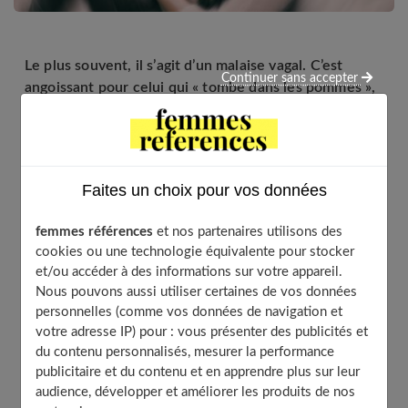
Le plus souvent, il s’agit d’un malaise vagal. C’est
Continuer sans accepter
angoissant pour celui qui « tombe dans les pommes »,
mais aussi pour l’entourage. Des conseils pour
comprendre ce qui se passe.
Faites un choix pour vos données
Table of Contents
femmes références
et nos partenaires utilisons des
Les symptômes
cookies ou une technologie équivalente pour stocker
Un malaise général
et/ou accéder à des informations sur votre appareil.
Nous pouvons aussi utiliser certaines de vos données
Il faut se ménager !
personnelles (comme vos données de navigation et
À découvrir aussi
votre adresse IP) pour : vous présenter des publicités et
du contenu personnalisés, mesurer la performance
publicitaire et du contenu et en apprendre plus sur leur
audience, développer et améliorer les produits de nos
Les symptômes