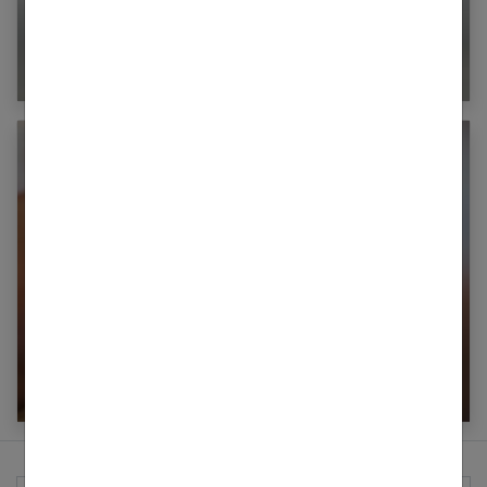
Baptême en hélicoptère : et si vous preniez de
la hauteur ?
Massage crânien : comment le faire et quels
sont les bienfaits ?
Rechercher