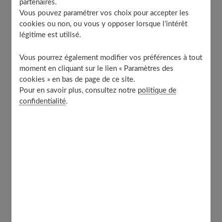
partenaires.
Vous pouvez paramétrer vos choix pour accepter les
cookies ou non, ou vous y opposer lorsque l’intérêt
Les murs de la pièce qui commencent à tourner, des
légitime est utilisé.
suées et des nausées qui ne préviennent pas, des jambes
en coton, l'impression de tournis, et c'est le trou noir, la
Vous pourrez également modifier vos préférences à tout
syncope. Un symptôme fréquent car 3,5 % de la
moment en cliquant sur le lien « Paramètres des
cookies » en bas de page de ce site.
population est concernée et cela représente 6 % des
Pour en savoir plus, consultez notre
politique de
admissions à l'hôpital.
confidentialité
.
La syncope se définit comme
une perte de conscience
totale
qui s'accompagne
d'une chute
, d'une
baisse de
la tension artérielle
, d'un
ralentissement des
battements du cœur
. Dans la plupart des cas, il s'agit
d'une syncope dite vaso-vagale (ou malaise vagal).
Un malaise général