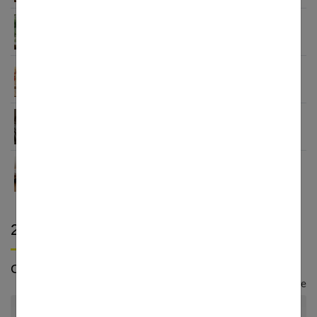
Le minimalisme dans la consommation : choisir la
Slow Life pour moins subir
Soulager les jambes lourdes naturellement : 10
solutions simples qui fonctionnent vraiment
Comment améliorer son espace nuit pour en faire
un véritable cocon ?
Guide complet sur la santé des femmes et
l’hygiène féminine : comprendre et adopter les
bons gestes
2 réactions à "
Syncope : est-ce grave ?
"
Céline
Répondre
J’allais prendre le métro à la fin de ma journée de travail. Je