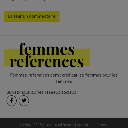
Femmes-references.com : créé par les femmes pour les
femmes
Suivez-nous sur les réseaux sociaux !
©2006 - 2026 | femmes références | tous droits réservés