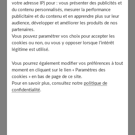
votre adresse IP) pour : vous présenter des publicités et
du contenu personnalisés, mesurer la performance
Table of Contents
publicitaire et du contenu et en apprendre plus sur leur
audience, développer et améliorer les produits de nos
Qu’est-ce que le rêve éveillé ?
partenaires.
Comment se déroule une séance ?
Vous pouvez paramétrer vos choix pour accepter les
Combien de séances de rêve éveillé sont nécessaires ?
cookies ou non, ou vous y opposer lorsque l’intérêt
légitime est utilisé.
Existe-t-il des contre-indications à cette pratique
thérapeutique ?
Vous pourrez également modifier vos préférences à tout
À découvrir aussi
moment en cliquant sur le lien « Paramètres des
cookies » en bas de page de ce site.
Pour en savoir plus, consultez notre
politique de
Qu’est-ce que le rêve éveillé ?
confidentialité
.
Le rêve éveillé correspond à
un état de conscience
modifiée
qui se situe entre la rêverie et le songe
nocturne. Cette technique de relaxation dynamique
vous emmène dans un état de détente et de rêverie qui