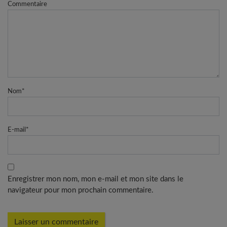
Commentaire
Nom
*
E-mail
*
Enregistrer mon nom, mon e-mail et mon site dans le
navigateur pour mon prochain commentaire.