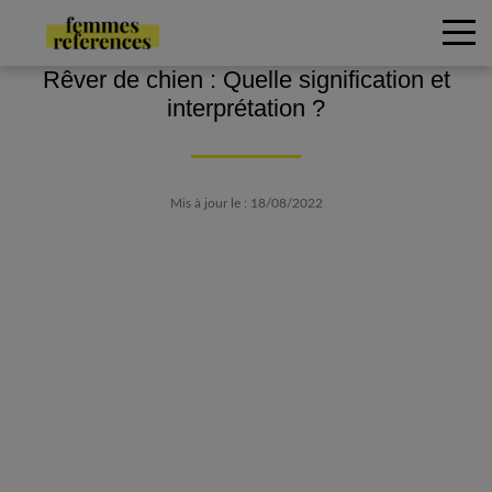
Rêver de chien : Quelle signification et
interprétation ?
Mis à jour le : 18/08/2022