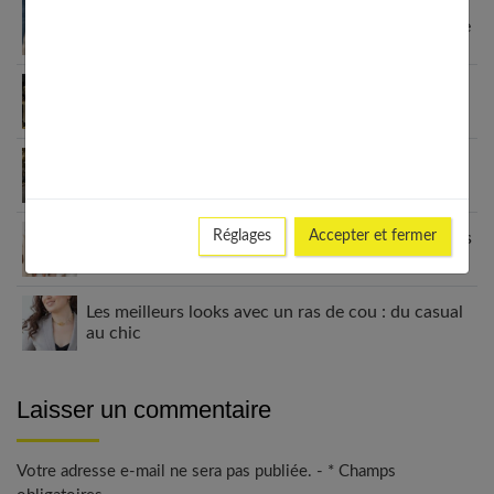
Sandales enfants : le guide pour choisir selon l’âge
Fashion et personnalisation : comment créer un
style unique en 2026
Le blazer femme : une véritable déclaration de
style
Réglages
Accepter et fermer
Grain de Malice : la mode inclusive qui sublime les
femmes
Les meilleurs looks avec un ras de cou : du casual
au chic
Laisser un commentaire
Votre adresse e-mail ne sera pas publiée. - * Champs