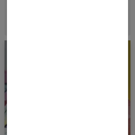
décrypter le quotidien pour offrir aux femmes des
conseils fiables, inspirants et ancrés dans leur
époque.
Newsletter femmes références
Restez informé en vous inscrivant à notre
newsletter
E-mail