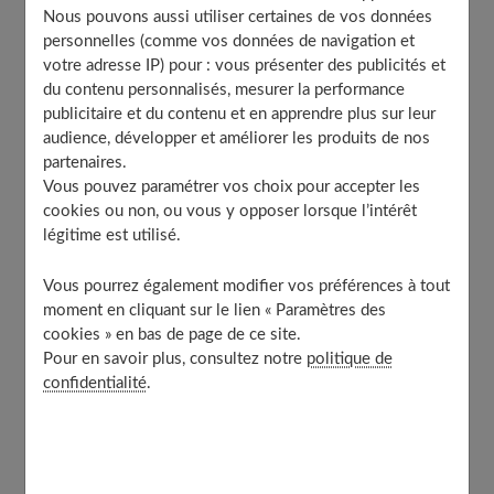
Pyjama licorne et autres vêtements
Nous pouvons aussi utiliser certaines de vos données
personnelles (comme vos données de navigation et
Les accessoires licorne
votre adresse IP) pour : vous présenter des publicités et
Focus sur la licorne Kawaii
du contenu personnalisés, mesurer la performance
Que signifie une licorne Kawaii ?
publicitaire et du contenu et en apprendre plus sur leur
audience, développer et améliorer les produits de nos
La tendance licorne kawaii dans tous ses états
partenaires.
Que représente la licorne ?
Vous pouvez paramétrer vos choix pour accepter les
Signification de la licorne en général
cookies ou non, ou vous y opposer lorsque l’intérêt
légitime est utilisé.
Les raisons du succès de la licorne
À découvrir aussi
Vous pourrez également modifier vos préférences à tout
moment en cliquant sur le lien « Paramètres des
cookies » en bas de page de ce site.
Pour en savoir plus, consultez notre
politique de
La licorne, un symbole désormais
confidentialité
.
omniprésent au quotidien
La licorne est un
personnage de la mythologie
qui a su