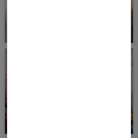
Chapeau canotier : avec quelles tenues le
porter ?
Comment s’habiller quand on a les épaules
larges ?