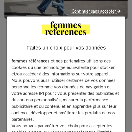
Continuer sans accepter
La rentrée est imminente et avec elle, son lot de
nouveautés en matière de mode. N’hésitez pas à suivre
Faites un choix pour vos données
les dernières tendances en mettant à jour votre garde-
robe afin de conserver un style moderne.
femmes références
et nos partenaires utilisons des
cookies ou une technologie équivalente pour stocker
et/ou accéder à des informations sur votre appareil.
Nous pouvons aussi utiliser certaines de vos données
Table of Contents
personnelles (comme vos données de navigation et
votre adresse IP) pour : vous présenter des publicités et
Le retour en force de la cravate
du contenu personnalisés, mesurer la performance
Inspirez-vous de la tendance quiet luxury
publicitaire et du contenu et en apprendre plus sur leur
Les pièces à absolument posséder dans votre dressing
audience, développer et améliorer les produits de nos
partenaires.
La tendance Y2K
Vous pouvez paramétrer vos choix pour accepter les
Faites votre choix pour la rentrée