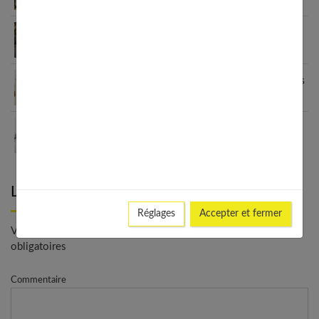
Le blazer femme : une véritable déclaration de
style
Grain de Malice : la mode inclusive qui sublime les
femmes
Les meilleurs looks avec un ras de cou : du casual
au chic
Laisser un commentaire
Réglages
Accepter et fermer
Votre adresse e-mail ne sera pas publiée. - * Champs
obligatoires
Commentaire