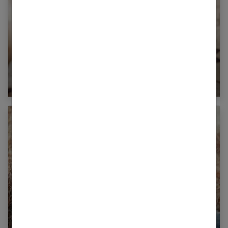
Cosmétotextiles : notre avis sur ces vêtement
« santé »