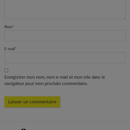
Nom
*
E-mail
*
Enregistrer mon nom, mon e-mail et mon site dans le
navigateur pour mon prochain commentaire.