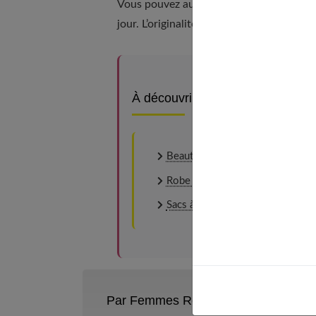
Vous pouvez aussi personnaliser des vêt
jour. L’originalité dans ce secteur paye t
À découvrir aussi
Beauté et bien être : suivre la
Robe pull : comment et pourquoi 
Sacs à main : choisissez-le frança
Par Femmes References