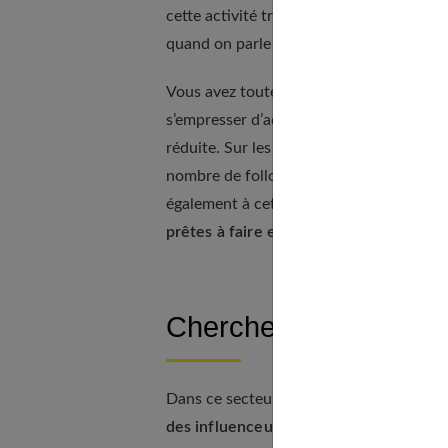
cette activité très spécifique. Le mot in
quand on parle des réseaux sociaux no
Vous avez toutes connu des moments où v
s’empresser d’acheter parce qu’elle a cr
réduite. Sur les réseaux sociaux, cela p
nombre de followers. Non seulement les 
également à cette dernière de vendre pl
prêtes à faire en retour.
Chercher votre niche 
Dans ce secteur de la mode, la concurrenc
des influenceuses mode en France ont u