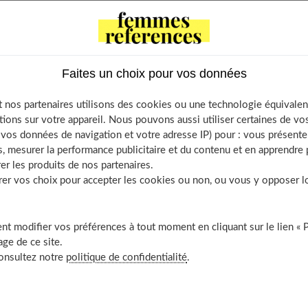
 Contents
r influenceuse : que cela signifie-t-il ?
Faites un choix pour vos données
her votre niche d’influence
 nos partenaires utilisons des cookies ou une technologie équivalen
oppez votre univers qui sera unique
tions sur votre appareil. Nous pouvons aussi utiliser certaines de v
ularité dans vos publications
os données de navigation et votre adresse IP) pour : vous présenter
, mesurer la performance publicitaire et du contenu et en apprendre p
tez pas à investir dans votre activité
er les produits de nos partenaires.
 découvrir aussi
r vos choix pour accepter les cookies ou non, ou vous y opposer lor
t modifier vos préférences à tout moment en cliquant sur le lien « 
ge de ce site.
que cela signifie-t-il ?
consultez notre
politique de confidentialité
.
faut d’abord cerner le concept de l’influenceur et l’esprit de