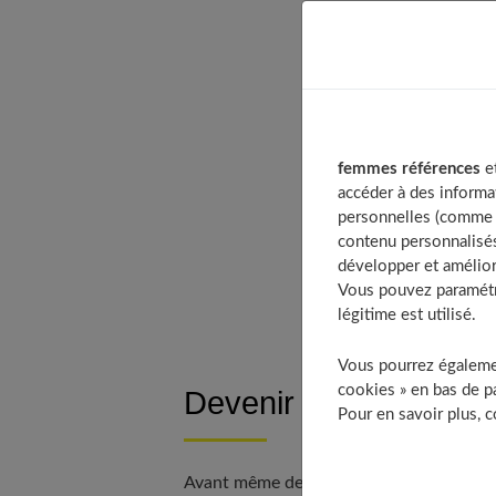
Table of
Deveni
Cherc
femmes références
et
Dével
accéder à des informa
La rég
personnelles (comme v
contenu personnalisés
N’hési
développer et amélior
À
Vous pouvez paramétre
légitime est utilisé.
Vous pourrez égalemen
cookies » en bas de pa
Devenir influenceuse : 
Pour en savoir plus, 
Avant même de devenir influence mode, il 