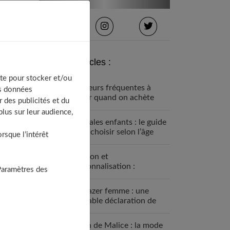
Derniers articles :
te pour stocker et/ou
5 erreurs fréquentes à
os données
éviter quand on achète
 des publicités et du
des vêtements pour ses
lus sur leur audience,
enfants
Sandales enfants : le guide
pour choisir selon l’âge
sque l’intérêt
Fashion et
personnalisation :
Paramètres des
comment créer un style
unique en 2026
Le blazer femme : une
véritable déclaration de
style
Grain de Malice : la mode