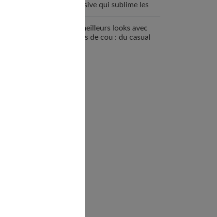
inclusive qui sublime les
femmes
Les meilleurs looks avec
un ras de cou : du casual
au chic