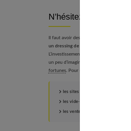
N’hésitez pas à investi
Il faut avoir des moyens pour investir da
un dressing de rêve
pour présenter des t
L’investissement de départ est nécessair
un peu d’imagination et si vous avez l’œ
fortunes
. Pour cela vous disposez de ce
les sites ou boutiques de seconde
les vide-dressings ,
les ventes privées.