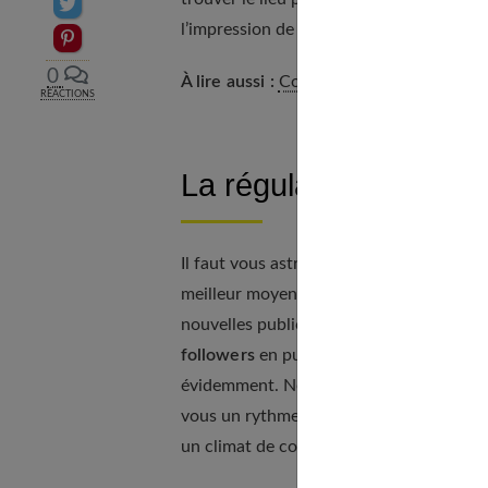
Partager sur Twitter
l’impression de spontanéité sont bien pr
Epingler sur Pinterest
0
À lire aussi :
Comment être toujours belle
RÉACTIONS
La régularité dans vos
Il faut vous astreindre très vite à
publier
meilleur moyen de fidéliser votre groupe
nouvelles publications. Le plus simple e
followers
en publiant tous les soirs ou t
évidemment. Ne spammez pas, inutile de 
vous un rythme et respectez-le. C’est la ré
un climat de confiance et une stabilité.