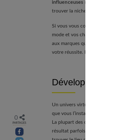
influenceuses ne gagnent pas 5 000 eu
trouver la niche qui correspondra le mieu
Si vous vous contentez d’être plus géné
mode et vos chances sont réduites. Il fa
aux marques qui vous contacteront. De 
votre réussite. Plus vous êtes vraie, plu
Développez votre univ
Un univers virtuel se développe peu à pe
que vous l’installez. Celles-ci doivent êt
0
La plupart des clichés semblent en effet v
PARTAGES
résultat parfois de nombreuses heures de
Partager sur facebook
trouver le lieu parfaitement adapté au d