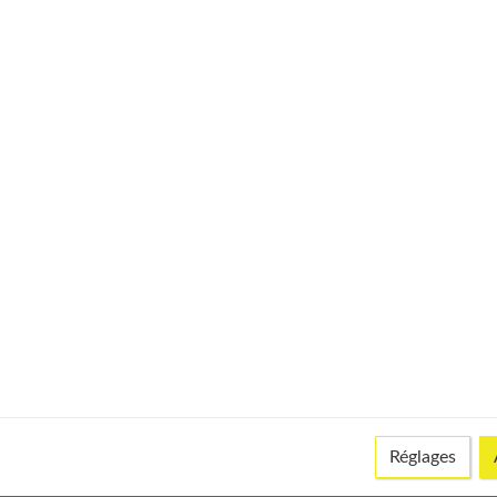
ements que vous possédez déjà pour les remettre au goût du
oujours.
 mode en accord avec soi même
la porter en hiver ?
is !
Réglages