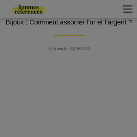
Bijoux : Comment associer l’or et l’argent ?
Mis à jour le : 03/08/2023