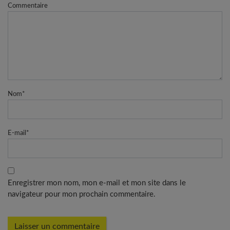
Commentaire
Nom
*
E-mail
*
Enregistrer mon nom, mon e-mail et mon site dans le
navigateur pour mon prochain commentaire.