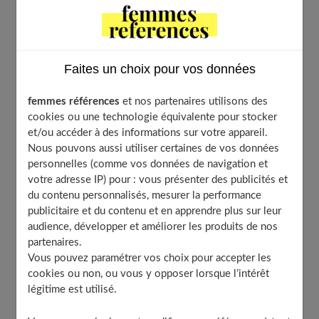
Les couleurs primaires
Les couleurs secondaires
Les couleurs complémentaires
Faites un choix pour vos données
Les couleurs tertiaires
Le monochrome
femmes références
et nos partenaires utilisons des
2 neutres et une autre couleur
cookies ou une technologie équivalente pour stocker
Le camaïeu
et/ou accéder à des informations sur votre appareil.
Nous pouvons aussi utiliser certaines de vos données
Quelques conseils basiques
personnelles (comme vos données de navigation et
À découvrir aussi
votre adresse IP) pour : vous présenter des publicités et
du contenu personnalisés, mesurer la performance
publicitaire et du contenu et en apprendre plus sur leur
audience, développer et améliorer les produits de nos
Quelles sont les plus belles harmonies
partenaires.
de couleurs ?
Vous pouvez paramétrer vos choix pour accepter les
cookies ou non, ou vous y opposer lorsque l’intérêt
légitime est utilisé.
Certaines couleurs vont particulièrement bien
ensemble, et nous vous donnons ici quelques exemples