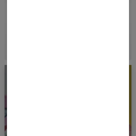
univers de la mode, du bien-être et de la psychologie
relationnelle. Forte de plusieurs années d'expérience
dans le journalisme lifestyle, je m'efforce de
décrypter le quotidien pour offrir aux femmes des
conseils fiables, inspirants et ancrés dans leur
époque.
Newsletter femmes références
Restez informé en vous inscrivant à notre
newsletter
E-mail