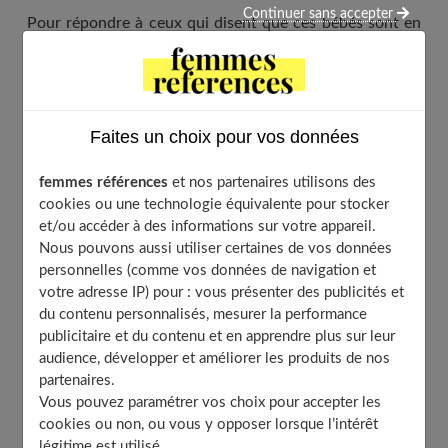
Continuer sans accepter
Pour répondre à ceux qui disent que ces bébés sont en
moins bonne santé, pas finis, non pourvus de toutes
leurs défenses... et même que cela modifie leur destinée
puisqu'il n'était pas prévu qu'ils naissent ce jour-là :
Faites un choix pour vos données
voici le point sur les conséquences sur cette pratique de
plus en plus répandue.
femmes références
et nos partenaires utilisons des
cookies ou une technologie équivalente pour stocker
Le déclenchement pour des raisons de
et/ou accéder à des informations sur votre appareil.
Nous pouvons aussi utiliser certaines de vos données
"confort"
personnelles (comme vos données de navigation et
votre adresse IP) pour : vous présenter des publicités et
du contenu personnalisés, mesurer la performance
Agnès a 29 ans, elle est enceinte de 8 mois et demi de
publicitaire et du contenu et en apprendre plus sur leur
son deuxième enfant.
audience, développer et améliorer les produits de nos
partenaires.
Nous avons également rédigé un article complet sur
Vous pouvez paramétrer vos choix pour accepter les
accouchements programmés
.
cookies ou non, ou vous y opposer lorsque l’intérêt
légitime est utilisé.