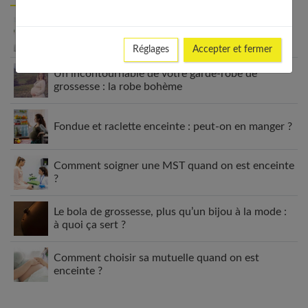
Grossesse et douleurs lombaires : comprendre,
prévenir et soulager
Réglages
Accepter et fermer
Un incontournable de votre garde-robe de
grossesse : la robe bohème
Fondue et raclette enceinte : peut-on en manger ?
Comment soigner une MST quand on est enceinte
?
Le bola de grossesse, plus qu’un bijou à la mode :
à quoi ça sert ?
Comment choisir sa mutuelle quand on est
enceinte ?