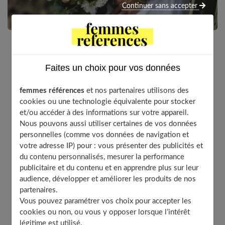
Continuer sans accepter
Vous allez vous marier et vous apprenez que vous
Faites un choix pour vos données
êtes enceinte. Trouver une robe qui convient vous
affole, mais rassurez-vous, c’est moins compliqué que
femmes références
et nos partenaires utilisons des
vous pouvez le croire. Vous allez dénicher la robe de
cookies ou une technologie équivalente pour stocker
mariée idéale en suivant nos conseils et en
et/ou accéder à des informations sur votre appareil.
choisissant parmi les marques proposées.
Nous pouvons aussi utiliser certaines de vos données
personnelles (comme vos données de navigation et
votre adresse IP) pour : vous présenter des publicités et
Toutes les futures mariées sont heureuses de choisir
du contenu personnalisés, mesurer la performance
leur robe pour le grand vous êtes enceinte.
publicitaire et du contenu et en apprendre plus sur leur
audience, développer et améliorer les produits de nos
partenaires.
Table of Contents
Vous pouvez paramétrer vos choix pour accepter les
cookies ou non, ou vous y opposer lorsque l’intérêt
Comment la choisir ?
légitime est utilisé.