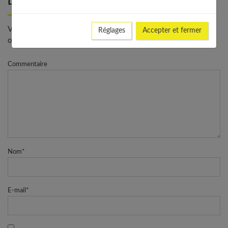
Laisser un commentaire
Votre adresse e-mail ne sera pas publiée. - * Champs
Réglages
Accepter et fermer
obligatoires
Commentaire
Nom
*
E-mail
*