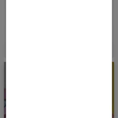
Femmes Références, j'explore avec passion les
univers de la mode, du bien-être et de la psychologie
relationnelle. Forte de plusieurs années d'expérience
dans le journalisme lifestyle, je m'efforce de
décrypter le quotidien pour offrir aux femmes des
conseils fiables, inspirants et ancrés dans leur
époque.
Newsletter femmes références
Restez informé en vous inscrivant à notre
newsletter
E-mail