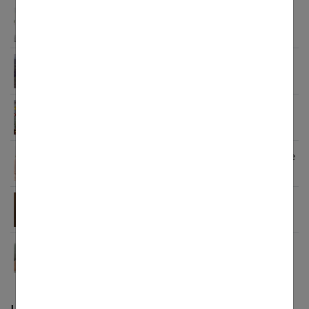
Grossesse et douleurs lombaires : comprendre,
prévenir et soulager
Un incontournable de votre garde-robe de
grossesse : la robe bohème
Fondue et raclette enceinte : peut-on en manger ?
Comment soigner une MST quand on est enceinte
?
Le bola de grossesse, plus qu’un bijou à la mode :
à quoi ça sert ?
Comment choisir sa mutuelle quand on est
enceinte ?