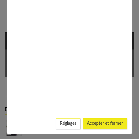
NEWSLETTER
Votre Email *
Derniers articles :
Réglages
Accepter et fermer
Grossesse et douleurs lombaires : comprendre,
prévenir et soulager