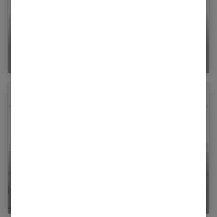
Comment lâcher prise pour tomber enceinte en
10 conseils
Le yoga prénatal