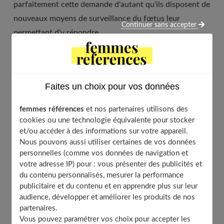
parfaitement cette demande d'autant qu'ils disposent de
nouveaux moyens de surveillance du fœtus leur
Continuer sans accepter
permettant d'y répondre.
Pour autant, nous ne sommes pas encore au niveau des
pratiques américaines qui avaient fait grimper à 25 % le
taux des accouchements par césarienne. Une politique
Faites un choix pour vos données
que les obstétriciens d'outre-Atlantique revoient à la
femmes références
et nos partenaires utilisons des
baisse car, disent-ils, "
en augmentant le taux de
cookies ou une technologie équivalente pour stocker
césariennes, on augmente celui des grossesses ultérieures
et/ou accéder à des informations sur votre appareil.
sur utérus cicatriciel avec le risque de complications, telles
Nous pouvons aussi utiliser certaines de vos données
personnelles (comme vos données de navigation et
une rupture de la paroi utérine
".
votre adresse IP) pour : vous présenter des publicités et
du contenu personnalisés, mesurer la performance
En France, l'adage "césarienne un jour => césarienne
publicitaire et du contenu et en apprendre plus sur leur
toujours" n’est plus obligatoirement de mise. Par
audience, développer et améliorer les produits de nos
exemple, explique le Dr Thierry Harvey, quand une
partenaires.
Vous pouvez paramétrer vos choix pour accepter les
patiente a accouché une première fois par césarienne et