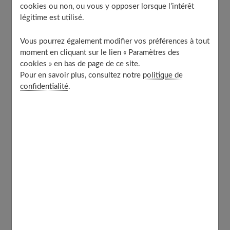
cookies ou non, ou vous y opposer lorsque l’intérêt
qu’elle attend des jumeaux, il est préférable de prévoir
légitime est utilisé.
une césarienne pour prévenir les risques de rupture de
la paroi utérine. »
Vous pourrez également modifier vos préférences à tout
moment en cliquant sur le lien « Paramètres des
cookies » en bas de page de ce site.
Table of Contents
Pour en savoir plus, consultez notre
politique de
confidentialité
.
Programmée ou non ?
L’anesthésie générale est moins utilisée
Les gestes du chirurgien
Comment se passent les jours suivants ?
En parler pour mieux s’y préparer
Elle a vécu la césarienne, elle témoigne
« On m’a volé mon accouchement »
À découvrir aussi