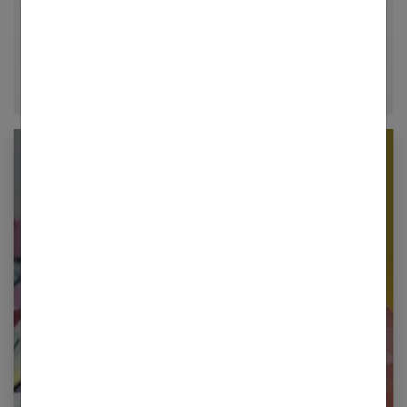
décrypter le quotidien pour offrir aux femmes des
conseils fiables, inspirants et ancrés dans leur
époque.
Newsletter femmes références
Restez informé en vous inscrivant à notre
newsletter
E-mail