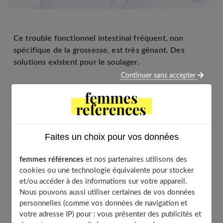
Ce trouble fonctionnel intestinal fréquent, non
spécifique de la grossesse, est très gênant. Des
solutions existent pour le soulager.
Continuer sans accepter
Table of Contents
Des symptômes variés
Faites un choix pour vos données
Changez votre alimentation
Nos conseils pratiques
femmes références
et nos partenaires utilisons des
Pratiquez une activité physique régulière
cookies ou une technologie équivalente pour stocker
et/ou accéder à des informations sur votre appareil.
Pensez aux solutions douces relaxantes
Nous pouvons aussi utiliser certaines de vos données
Attention à l’automédication pendant cette période !
personnelles (comme vos données de navigation et
La solution phyto-aromathérapie
votre adresse IP) pour : vous présenter des publicités et