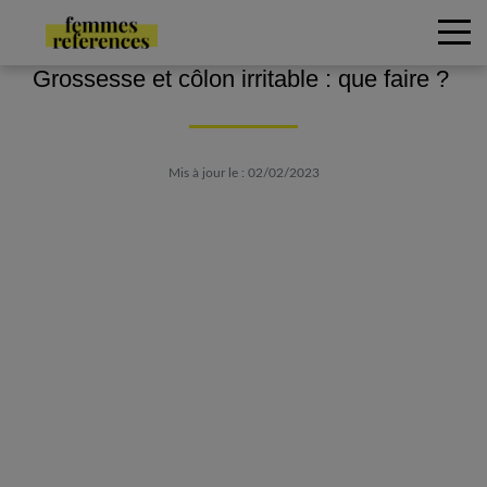
Grossesse et côlon irritable : que faire ?
Mis à jour le : 02/02/2023