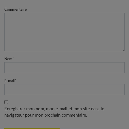
Commentaire
Nom
*
E-mail
*
Enregistrer mon nom, mon e-mail et mon site dans le
navigateur pour mon prochain commentaire.