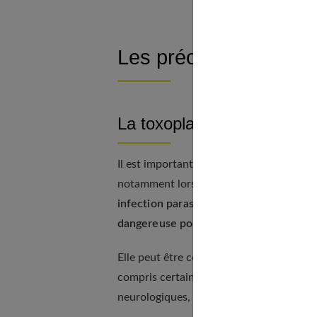
Les préoccupations al
La toxoplasmose
Il est important de prendre des précautio
notamment lorsqu’on consomme des produ
infection parasitaire
qui peut ne pas pr
dangereuse pour le fœtus.
Elle peut être contractée en mangeant de
compris certains types de fromages. Les
neurologiques, des dommages aux yeux, et