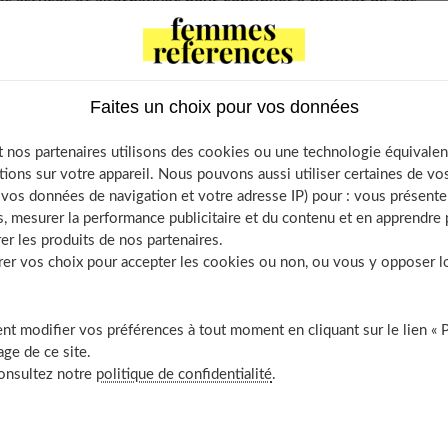
s astuces et alternatives pour continuer à profiter de ces
tout en veillant à la sécurité alimentaire.
Faites un choix pour vos données
alimentaires pendant la grossesse
 nos partenaires utilisons des cookies ou une technologie équivalen
tions sur votre appareil. Nous pouvons aussi utiliser certaines de v
se
os données de navigation et votre adresse IP) pour : vous présenter
, mesurer la performance publicitaire et du contenu et en apprendre p
 la raclette et la grossesse
er les produits de nos partenaires.
r vos choix pour accepter les cookies ou non, ou vous y opposer lor
mages
ues pour savourer ces plats sans prendre de risques
t modifier vos préférences à tout moment en cliquant sur le lien « 
ge de ce site.
fromage
consultez notre
politique de confidentialité
.
 légumes
si