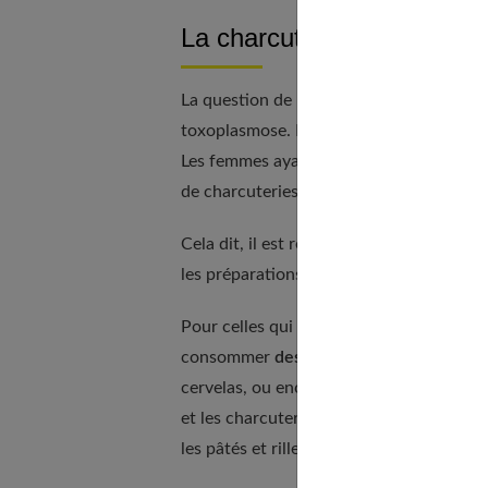
La charcuterie
La question de la consommation de charcu
toxoplasmose. Il est possible de vérifie
Les femmes ayant développé une immunit
de charcuteries, y compris la consommati
Cela dit, il est recommandé de rester prud
les préparations en gelée, qui peuvent pr
Pour celles qui ne sont pas immunisées c
consommer
des charcuteries cuites
tell
cervelas, ou encore les produits fumés, à
et les charcuteries non cuites, comme le
les pâtés et rillettes, afin de prévenir tou