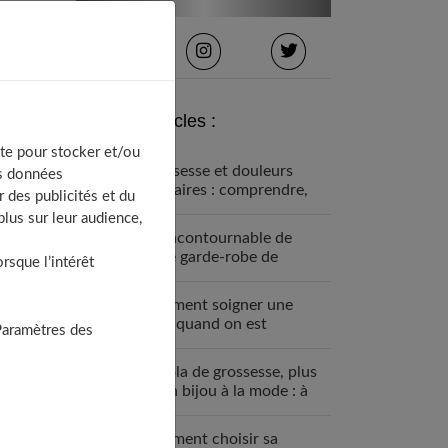
Derniers articles :
te pour stocker et/ou
Grossesse et douleurs
os données
lombaires : comprendre,
 des publicités et du
prévenir et soulager
lus sur leur audience,
Un incontournable de
votre garde-robe de
sque l’intérêt
grossesse : la robe bohème
Comment soigner une
MST quand on est
Paramètres des
enceinte ?
Le bola de grossesse, plus
qu’un bijou à la mode : à
quoi ça sert ?
Comment choisir sa