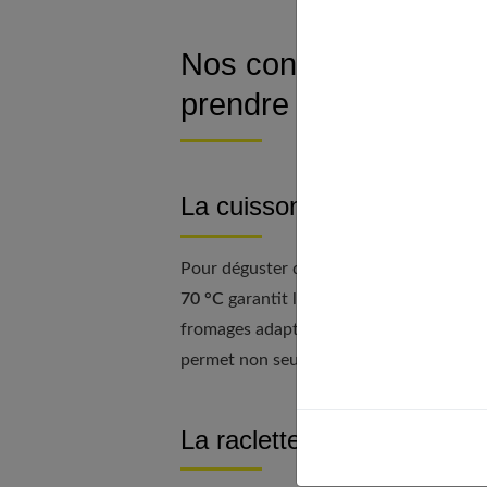
Nos conseils pratique
prendre de risques
La cuisson du fromage
Pour déguster du fromage sans risque, as
70 °C
garantit l’élimination de bactérie
fromages adaptés à la cuisson, qui fond
permet non seulement de sécuriser votre 
La raclette aux légumes