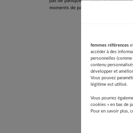
pas de panique ! Il existe de nombreuse
moments de partage et de gourmandise, 
Table of Contents
Les préoccupations 
femmes références
et
accéder à des informa
La toxoplasmo
personnelles (comme v
La listériose
contenu personnalisés
La fondue savoyarde,
développer et amélior
Vous pouvez paramétre
Le cas des fro
légitime est utilisé.
La charcuterie
Nos conseils pratiq
Vous pourrez égalemen
cookies » en bas de pa
La cuisson du 
Pour en savoir plus, 
La raclette aux
À découvrir aus