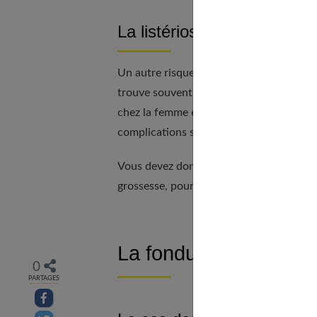
La listériose
Un autre risque à considérer est la listér
trouve souvent dans les fromages à pâte 
chez la femme enceinte puissent ressem
complications sévères pour le fœtus, te
Vous devez donc rester vigilante dans l
grossesse, pour prévenir ces infections 
La fondue savoyarde, l
0
PARTAGES
Partager sur facebook