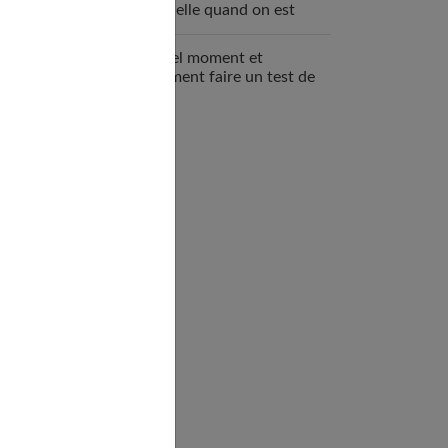
mutuelle quand on est
enceinte ?
À quel moment et
comment faire un test de
grossesse ?