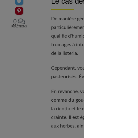
Le cas des fromages
Partager sur Twitter
Epingler sur Pinterest
De manière générale, si vous êtes encein
0
particulièrement les fromages à pâte mol
RÉACTIONS
qualifie d’humide, car ils sont d’avantag
fromages à interdire, les fromages à pât
de la listeria.
Cependant, vous pouvez consommer des 
pasteurisés
. Évitez néanmoins de manger
En revanche,
vous pouvez consommer de
comme du gouda, gruyère, emmental, 
la ricotta et le mascarpone sont fabriqu
crainte. Il est également possible de sav
aux herbes, ainsi que des fromages fondu