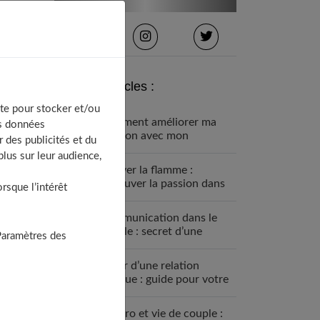
Derniers articles :
te pour stocker et/ou
Comment améliorer ma
os données
relation avec mon
 des publicités et du
partenaire ?
lus sur leur audience,
Raviver la flamme :
retrouver la passion dans
sque l’intérêt
son couple
Communication dans le
couple : secret d’une
Paramètres des
relation sereine
Sortir d’une relation
toxique : guide pour votre
liberté
Vie pro et vie de couple :