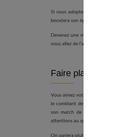
Si vous adoptez cette posture de
femme
boostera son égo de se dire qu’il a une f
Devenez une meilleure version de vous
vous allez de l’avant !
Faire plaisir à votre 
Vous aimez votre homme, il vous apporte
le comblant de petites attentions. Pren
son match de foot n’est pas ce genre 
attentions au quotidien sur le long term
On parlera plutôt ici de
connexion psyc