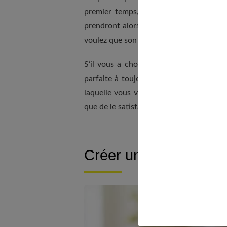
premier temps, être unique à ses yeux
prendront alors une toute autre ampleur
voulez que son bonheur et qu’ensemble 
S’il vous a choisi vous et pas une autr
parfaite à toujours vouloir être concil
laquelle vous vous sentez obligée de vo
que de le satisfaire !
Créer un effet de surp