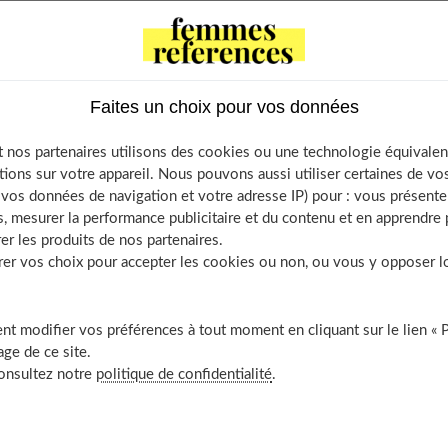
Faites un choix pour vos données
ntents
ulent les hommes
 nos partenaires utilisons des cookies ou une technologie équivalen
et s’affirmer personnellement
tions sur votre appareil. Nous pouvons aussi utiliser certaines de v
os données de navigation et votre adresse IP) pour : vous présenter
ir à votre homme en restant naturelle
, mesurer la performance publicitaire et du contenu et en apprendre p
fet de surprise
er les produits de nos partenaires.
juste équilibre entre vos besoins et les siens
r vos choix pour accepter les cookies ou non, ou vous y opposer lor
ure
t modifier vos préférences à tout moment en cliquant sur le lien « 
ge de ce site.
consultez notre
politique de confidentialité
.
hommes