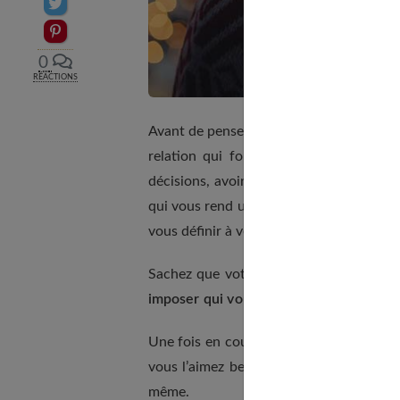
Partager sur Twitter
Epingler sur Pinterest
0
RÉACTIONS
Avant de penser à faire plaisir à votre 
relation qui fonctionne part de là. S’
décisions, avoir des projets et les réali
qui vous rend unique vous devez en pre
vous définir à votre place !
Sachez que votre homme sera deux fois 
imposer qui vous êtes et ce que vous v
Une fois en couple,
ne devenez pas la
vous l’aimez beaucoup, passionnément, 
même.