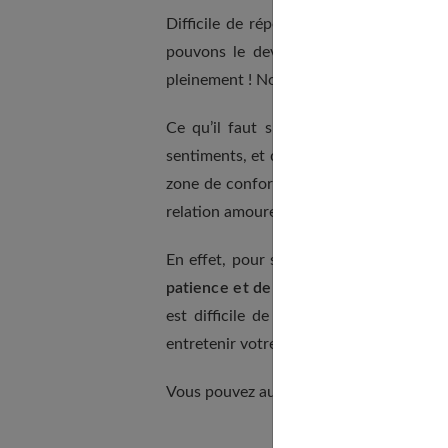
Difficile de répondre à cela ! Ce que 
pouvons le deviner, à minima, mais ce
pleinement ! Non, cela va bien au-delà d
Ce qu’il faut surtout savoir c’est que
sentiments, et qu’ils aiment plutôt bien
zone de confort, que ce soit pour les 
relation amoureuse.
En effet, pour satisfaire les désirs de 
patience et de beaucoup d’imaginatio
est difficile de connaître leurs envies
entretenir votre relation de couple.
Vous pouvez aussi lire notre article dédi