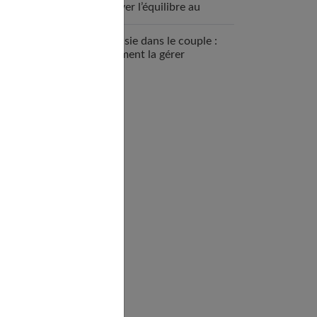
trouver l’équilibre au
quotidien
Jalousie dans le couple :
comment la gérer
efficacement ?