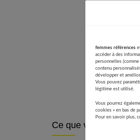
Table of Co
Ce que ve
femmes références
et
Se définir 
accéder à des informa
personnelles (comme v
Faire plais
contenu personnalisés
Créer un ef
développer et amélior
Trouver le 
Vous pouvez paramétre
légitime est utilisé.
Pour concl
Vous pourrez égalemen
cookies » en bas de pa
Pour en savoir plus, 
Ce que veulent les 