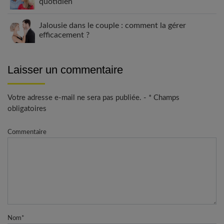
quotidien
Jalousie dans le couple : comment la gérer
efficacement ?
Laisser un commentaire
Votre adresse e-mail ne sera pas publiée. - * Champs
obligatoires
Commentaire
Nom
*