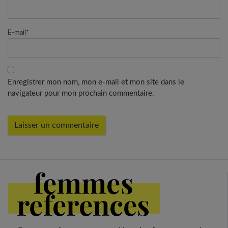
E-mail
*
Enregistrer mon nom, mon e-mail et mon site dans le
navigateur pour mon prochain commentaire.