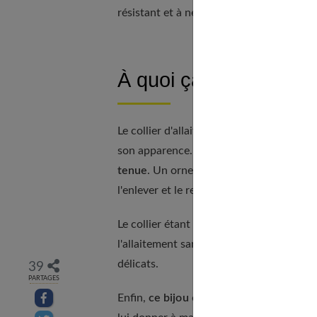
résistant et à ne pas casser si le nourriss
À quoi ça sert ?
Le collier d'allaitement est d'abord un
be
son apparence. Comme un bijou classique
tenue
. Un ornement que la femme pourra
l'enlever et le remettre au moment de l'al
Le collier étant
plus résistant
, il permet
l'allaitement sans devoir craindre que vo
délicats.
39
PARTAGES
Partager sur facebook
Enfin,
ce bijou
est aussi un moyen d'attir