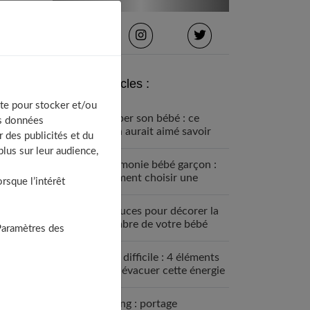
Derniers articles :
te pour stocker et/ou
Équiper son bébé : ce
os données
qu’on aurait aimé savoir
 des publicités et du
avant
lus sur leur audience,
Cérémonie bébé garçon :
comment choisir une
sque l’intérêt
tenue confortable et chic
4 astuces pour décorer la
chambre de votre bébé
Paramètres des
Bébé difficile : 4 éléments
pour évacuer cette énergie
Le sling : portage