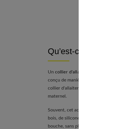
Le pr
Qu’est-ce qu’un collier
Un
collier d'allaitement
est un sautoir 
conçu de manière à être sûr pour les bébé
collier d'allaitement offre une distracti
maternel.
Souvent, cet accessoire est composé de
bois, de silicone ou de tissu. Une
compos
bouche, sans plomb et sans phtalates. Le 