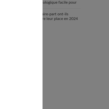
physiologique facile pour
votre bébé
Les faire-part ont-ils
encore leur place en 2024
?