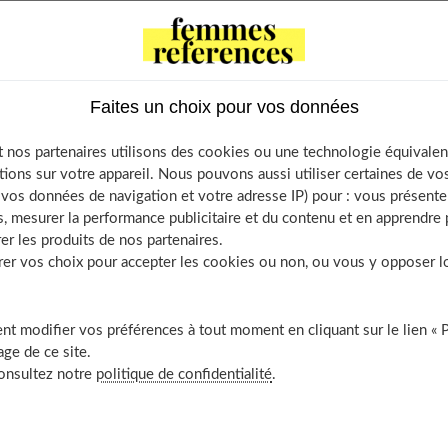
les jeunes mamans. Ce
collier
est conçu pour ne présenter
x-en-un qui permet à la fois à la maman de continuer à pouvoir
ant à se détendre pendant les premières années de sa vie. En
sûr et solide pendant l’allaitement. Cette manipulation le
longtemps immobile pendant qu’il se nourrira au sein de sa mère.
Faites un choix pour vos données
llaitement ? Pourquoi et comment vous pouvez vous en procurer
er à
choisir le collier d’allaitement idéal.
 nos partenaires utilisons des cookies ou une technologie équivalen
tions sur votre appareil. Nous pouvons aussi utiliser certaines de v
os données de navigation et votre adresse IP) pour : vous présenter
, mesurer la performance publicitaire et du contenu et en apprendre p
er les produits de nos partenaires.
f Contents
r vos choix pour accepter les cookies ou non, ou vous y opposer lor
t-ce qu’un collier d’allaitement ?
i ça sert ?
t modifier vos préférences à tout moment en cliquant sur le lien « 
nt utiliser un collier d’allaitement ?
ge de ce site.
vantages et bienfaits
consultez notre
politique de confidentialité
.
ent le choisir ?
La matière