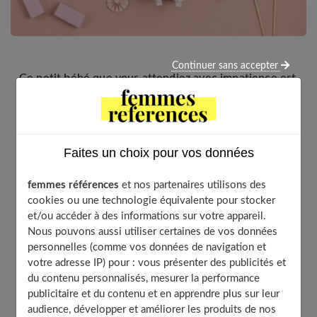
Continuer sans accepter
Ce petit bébé que vous attendiez avec impatience est
désormais là, votre bonheur est complet, mais le sera
encore plus quand vous aurez partagé la nouvelle
avec vos proches ! Il est temps de penser au faire-part
de naissance. Et là, le choix dont vous disposez est
Faites un choix pour vos données
très important et les thèmes déclinés, tout autant. À
vous de choisir suivant votre humeur du moment et la
femmes références
et nos partenaires utilisons des
dose d’originalité ou d’humour que vous souhaitez y
cookies ou une technologie équivalente pour stocker
mettre. Voici 5 idées pour vous inspirer !
et/ou accéder à des informations sur votre appareil.
Nous pouvons aussi utiliser certaines de vos données
personnelles (comme vos données de navigation et
votre adresse IP) pour : vous présenter des publicités et
Table of Contents
du contenu personnalisés, mesurer la performance
publicitaire et du contenu et en apprendre plus sur leur
Le faire-part avec photo
audience, développer et améliorer les produits de nos