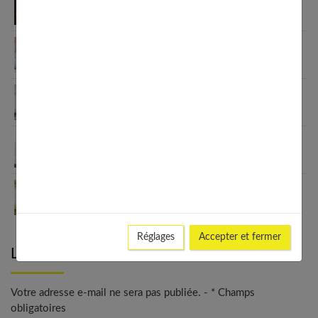
tenue confortable et chic
4 astuces pour décorer la chambre de votre bébé
Bébé difficile : 4 éléments pour évacuer cette
énergie
Le sling : portage physiologique facile pour votre
bébé
Les faire-part ont-ils encore leur place en 2024 ?
Réglages
Accepter et fermer
Laisser un commentaire
Votre adresse e-mail ne sera pas publiée. - * Champs
obligatoires