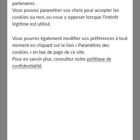
Le faire-part stickers
partenaires.
Vous pouvez paramétrer vos choix pour accepter les
Le faire-part magnet
cookies ou non, ou vous y opposer lorsque l’intérêt
Le faire-part pliage
légitime est utilisé.
Un faire-part style scrapbooking
Vous pourrez également modifier vos préférences à tout
moment en cliquant sur le lien « Paramètres des
cookies » en bas de page de ce site.
Le faire-part avec photo
Pour en savoir plus, consultez notre
politique de
confidentialité
.
Vous pouvez généralement concevoir le recto de votre
faire-part comme vous le souhaitez. Soit, vous optez
pour un beau dessin, des motifs originaux et colorés ou
alors vous mettez une photo de votre enfant. Les
personnes qui reçoivent votre faire-part ont sans doute
très envie de découvrir la frimousse du nouveau-né.
Même si la plupart des personnes ont certainement reçu
une photo de bébé par texto, ce type de faire-part fait