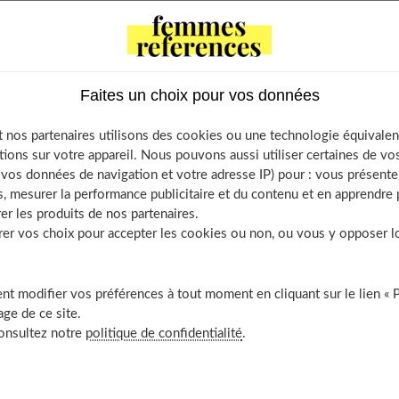
rée, ou un accessoire mal ajusté peuvent rapidement gâcher la
nue qui conjugue élégance et confort
sans compromis ?
ains font clairement la différence. Voici ce qu’il faut vraiment
Faites un choix pour vos données
 nos partenaires utilisons des cookies ou une technologie équivalen
tions sur votre appareil. Nous pouvons aussi utiliser certaines de v
ents
os données de navigation et votre adresse IP) pour : vous présenter
’abord, parce qu’un bébé ne fait pas semblant
, mesurer la performance publicitaire et du contenu et en apprendre p
er les produits de nos partenaires.
 suivre le bébé, pas l’inverse
r vos choix pour accepter les cookies ou non, ou vous y opposer lor
 douces, mais pas fades
 petit détail, grand effet
prévu, il viendra de toute façon
t modifier vos préférences à tout moment en cliquant sur le lien « 
ge de ce site.
consultez notre
politique de confidentialité
.
rce qu’un bébé ne fait pas