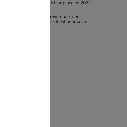
encore leur place en 2024
?
Comment choisir le
matelas idéal pour votre
bébé ?