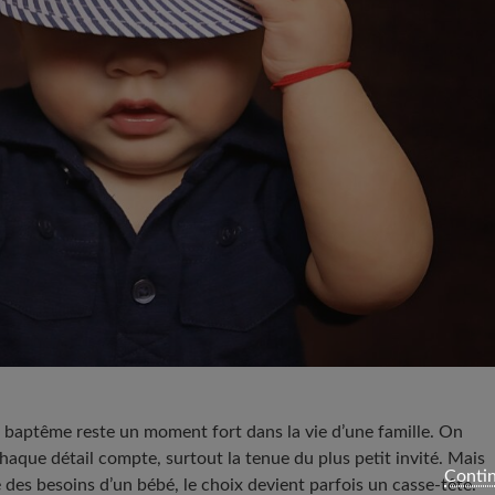
baptême reste un moment fort dans la vie d’une famille. On
haque détail compte, surtout la tenue du plus petit invité. Mais
Contin
ité des besoins d’un bébé, le choix devient parfois un casse-tête.