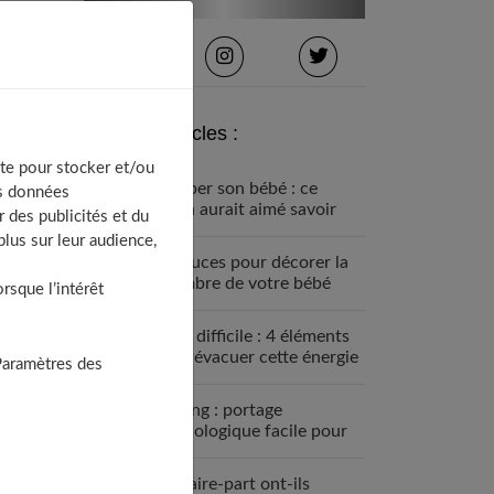
Derniers articles :
te pour stocker et/ou
Équiper son bébé : ce
os données
qu’on aurait aimé savoir
 des publicités et du
avant
lus sur leur audience,
4 astuces pour décorer la
chambre de votre bébé
sque l’intérêt
Bébé difficile : 4 éléments
pour évacuer cette énergie
Paramètres des
Le sling : portage
physiologique facile pour
votre bébé
Les faire-part ont-ils