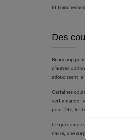
Et franchement, tout le monde y gagne.
Des couleurs douces,
Beaucoup pensent que cérémonie rime ave
d’autres options. Pourquoi ne pas tenter 
adoucissent la tenue tout en donnant un
Certaines couleurs réchauffent l’allure s
vert amande : voilà des nuances qui rend
pour l’été, les tons clairs restent imbatta
Ce qui compte, c’est l’harmonie. Pas beso
nacré, une surpiqûre contrastée, un col di