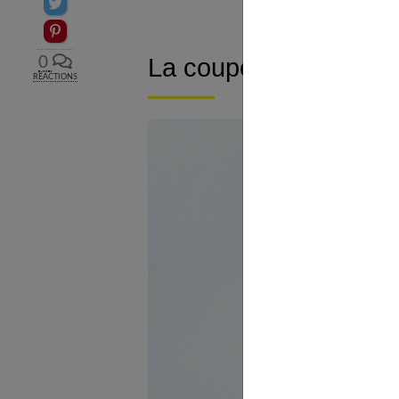
Partager sur Twitter
Epingler sur Pinterest
La coupe doit suivre l
0
RÉACTIONS