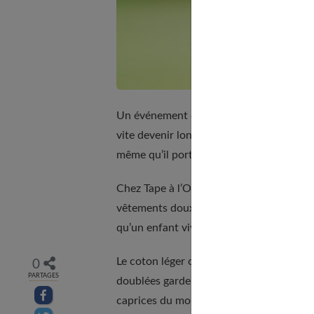
Un événement comme un baptême ou un ma
vite devenir long. Très long. Alors si la t
même qu’il porte des habits spéciaux.
Chez Tape à l’Oeil, la collection de
tenue
vêtements doux, souples, pas tape-à-l’œil
qu’un enfant vive sa journée sans mauvai
Le coton léger ou le lin permettent à la pe
0
PARTAGES
doublées gardent au chaud sans trop en f
Partager sur facebook
caprices du moment. Et ça, franchement, 