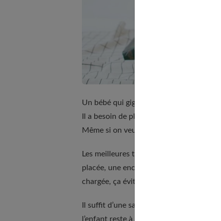
Un bébé qui gigote dans tous les sens ne
Il a besoin de place pour bouger, grimace
Même si on veut le rendre mignon.
Les meilleures tenues ont toujours un tr
placée, une encolure qui s’enfile sans ti
chargée, ça évite bien des larmes.
Il suffit d’une salopette bien pensée, d’u
l’enfant reste à l’aise jusqu’à la fin. Ce 