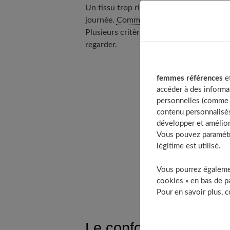
Un tissu trop rigide, une coupe trop ser
journée.
Comment composer alors une te
Plusieurs critères entrent en jeu, et cert
regarder.
femmes références
et
accéder à des informa
Table of Cont
personnelles (comme v
Le confort d
contenu personnalisés
développer et amélior
La coupe doit
Vous pouvez paramétre
Des couleurs
légitime est utilisé.
L’accessoire :
Prévoyez l’im
Vous pourrez égalemen
cookies » en bas de pa
Pour en savoir plus, 
Le confort d’abord, pa