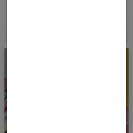
et d'aménagement, Guillaume partage ses meilleures
astuces déco et conseils d'organisation pour
transformer chaque maison en un véritable cocon
chaleureux.
Newsletter femmes références
Restez informé en vous inscrivant à notre
newsletter
E-mail