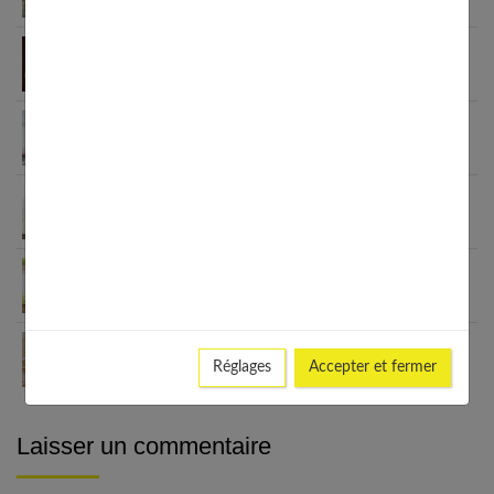
Cérémonie bébé garçon : comment choisir une
tenue confortable et chic
Bébé difficile : 4 éléments pour évacuer cette
énergie
Le sling : portage physiologique facile pour votre
bébé
Les faire-part ont-ils encore leur place en 2024 ?
Comment choisir le matelas idéal pour votre bébé
Réglages
Accepter et fermer
?
Laisser un commentaire