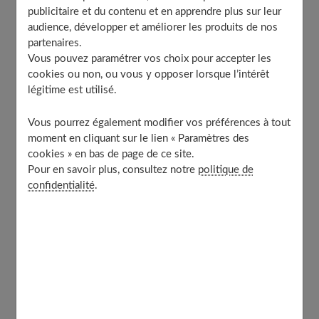
publicitaire et du contenu et en apprendre plus sur leur
Choisissez des meubles modulables
audience, développer et améliorer les produits de nos
Priorisez des meubles sécurisés
partenaires.
Vous pouvez paramétrer vos choix pour accepter les
Intégrer une décoration ludique et stimulante
cookies ou non, ou vous y opposer lorsque l’intérêt
légitime est utilisé.
Assurer un éclairage adapté et
Vous pourrez également modifier vos préférences à tout
modulable
moment en cliquant sur le lien « Paramètres des
cookies » en bas de page de ce site.
Pour en savoir plus, consultez notre
politique de
confidentialité
.