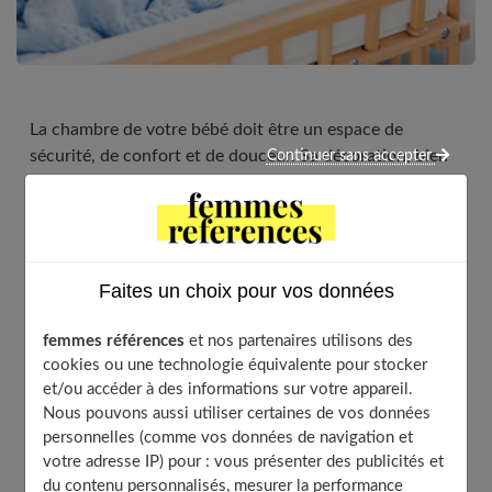
La chambre de votre bébé doit être un espace de
sécurité, de confort et de douceur. Sa décoration, bien
Continuer sans accepter
que fonctionnelle, peut aussi être ludique et stimulante
pour favoriser son développement. Vous souhaitez créer
un environnement agréable et serein ? Découvrez ici
4 astuces infaillibles pour décorer la chambre de votre
bébé.
Faites un choix pour vos données
femmes références
et nos partenaires utilisons des
cookies ou une technologie équivalente pour stocker
Table of Contents
et/ou accéder à des informations sur votre appareil.
Nous pouvons aussi utiliser certaines de vos données
Assurer un éclairage adapté et modulable
personnelles (comme vos données de navigation et
Opter pour des couleurs douces et apaisantes
votre adresse IP) pour : vous présenter des publicités et
du contenu personnalisés, mesurer la performance
Privilégier un mobilier adapté pour le nourrisson